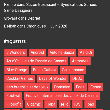
Ramiro
dans
Suzon Beaussant – Syndicat des Serious
Game Designers
Grovast
dans
Débrief
Delloth
dans
Chroniques – Juin 2026
ÉTIQUETTES
7 Wonders
Android
Antoine Bauza
As d'Or
As d'Or - Jeu de l'année de Cannes
Asmodee
Blue Orange
Bruno Cathala
Carcassonne
Cocktail Games
Days of Wonder
DBDJ
des bretzels et des jeux
Dominion
Edge
Essen
Festival
Festival International des Jeux de Cannes
Filosofia
Gigamic
Haba
Iello
IOS
Ipad