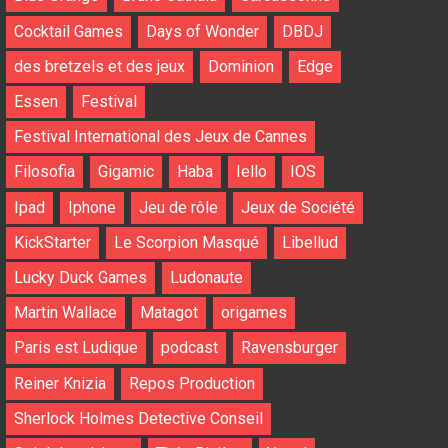
Cocktail Games
Days of Wonder
DBDJ
des bretzels et des jeux
Dominion
Edge
Essen
Festival
Festival International des Jeux de Cannes
Filosofia
Gigamic
Haba
Iello
IOS
Ipad
Iphone
Jeu de rôle
Jeux de Société
KickStarter
Le Scorpion Masqué
Libellud
Lucky Duck Games
Ludonaute
Martin Wallace
Matagot
origames
Paris est Ludique
podcast
Ravensburger
Reiner Knizia
Repos Production
Sherlock Holmes Detective Conseil