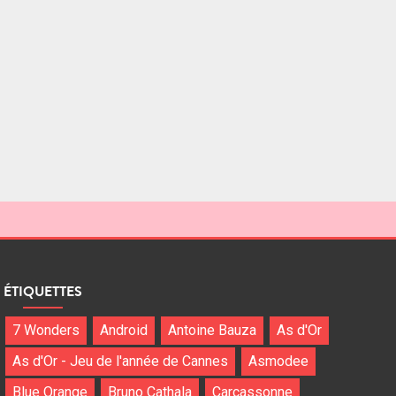
ÉTIQUETTES
7 Wonders
Android
Antoine Bauza
As d'Or
As d'Or - Jeu de l'année de Cannes
Asmodee
Blue Orange
Bruno Cathala
Carcassonne