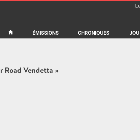
Le
iété
ÉMISSIONS
CHRONIQUES
JOU
er Road Vendetta »