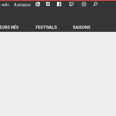
 wiki
A propos
EURS NÉS
FESTIVALS
SAISONS