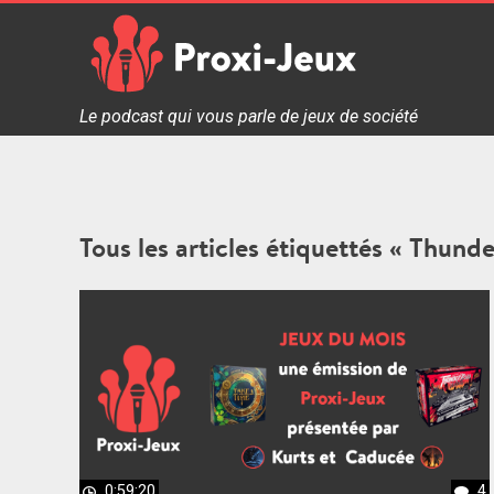
Skip
to
content
Proxi Jeux - Le podcast qui vous parle de jeux de soc
Le podcast qui vous parle de jeux de société
Tous les articles étiquettés « Thund
0:59:20
4