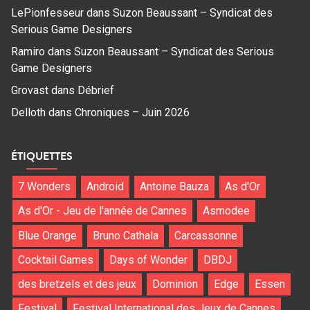
LePionfesseur
dans
Suzon Beaussant – Syndicat des
Serious Game Designers
Ramiro
dans
Suzon Beaussant – Syndicat des Serious
Game Designers
Grovast
dans
Débrief
Delloth
dans
Chroniques – Juin 2026
ÉTIQUETTES
7 Wonders
Android
Antoine Bauza
As d'Or
As d'Or - Jeu de l'année de Cannes
Asmodee
Blue Orange
Bruno Cathala
Carcassonne
Cocktail Games
Days of Wonder
DBDJ
des bretzels et des jeux
Dominion
Edge
Essen
Festival
Festival International des Jeux de Cannes