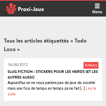
Skip
to
Menu
content
Proxi Jeux - Le podcast qui vous parle de jeux de société
Tous les articles étiquettés « Todo
Loco »
16/06/2012
Ailleurs
SLUG FICTION : STICKERS POUR LES NERDS (ET LES
AUTRES AUSSI)
Aujourd’hui on ne vous parlera pas de jeux de société
mais une fois de temps en temps ça ne fait […]
Lire la
suite