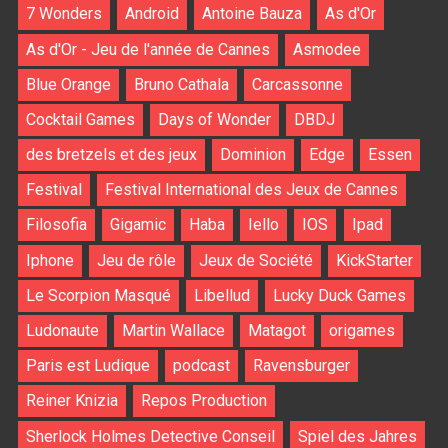
7 Wonders
Android
Antoine Bauza
As d'Or
As d'Or - Jeu de l'année de Cannes
Asmodee
Blue Orange
Bruno Cathala
Carcassonne
Cocktail Games
Days of Wonder
DBDJ
des bretzels et des jeux
Dominion
Edge
Essen
Festival
Festival International des Jeux de Cannes
Filosofia
Gigamic
Haba
Iello
IOS
Ipad
Iphone
Jeu de rôle
Jeux de Société
KickStarter
Le Scorpion Masqué
Libellud
Lucky Duck Games
Ludonaute
Martin Wallace
Matagot
origames
Paris est Ludique
podcast
Ravensburger
Reiner Knizia
Repos Production
Sherlock Holmes Detective Conseil
Spiel des Jahres