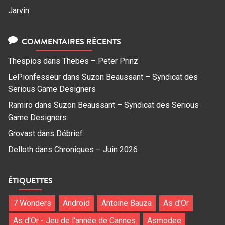
Jarvin
COMMENTAIRES RÉCENTS
Thespios
dans
Thebes – Peter Prinz
LePionfesseur
dans
Suzon Beaussant – Syndicat des
Serious Game Designers
Ramiro
dans
Suzon Beaussant – Syndicat des Serious
Game Designers
Grovast
dans
Débrief
Delloth
dans
Chroniques – Juin 2026
ÉTIQUETTES
7 Wonders
Android
Antoine Bauza
As d'Or
As d'Or - Jeu de l'année de Cannes
Asmodee