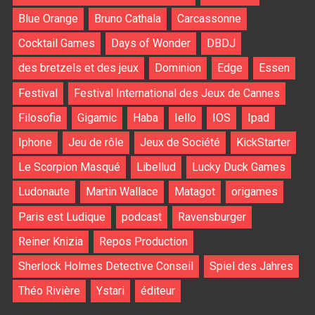
Blue Orange
Bruno Cathala
Carcassonne
Cocktail Games
Days of Wonder
DBDJ
des bretzels et des jeux
Dominion
Edge
Essen
Festival
Festival International des Jeux de Cannes
Filosofia
Gigamic
Haba
Iello
IOS
Ipad
Iphone
Jeu de rôle
Jeux de Société
KickStarter
Le Scorpion Masqué
Libellud
Lucky Duck Games
Ludonaute
Martin Wallace
Matagot
origames
Paris est Ludique
podcast
Ravensburger
Reiner Knizia
Repos Production
Sherlock Holmes Detective Conseil
Spiel des Jahres
Théo Rivière
Ystari
éditeur