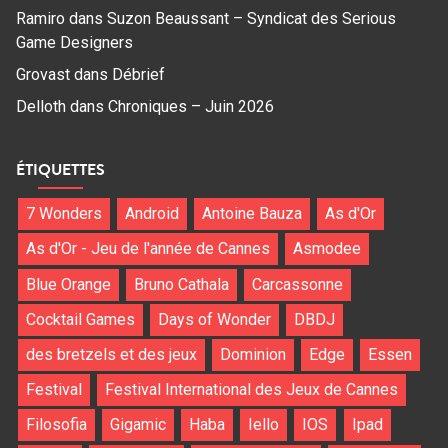
Ramiro
dans
Suzon Beaussant – Syndicat des Serious
Game Designers
Grovast
dans
Débrief
Delloth
dans
Chroniques – Juin 2026
ÉTIQUETTES
7 Wonders
Android
Antoine Bauza
As d'Or
As d'Or - Jeu de l'année de Cannes
Asmodee
Blue Orange
Bruno Cathala
Carcassonne
Cocktail Games
Days of Wonder
DBDJ
des bretzels et des jeux
Dominion
Edge
Essen
Festival
Festival International des Jeux de Cannes
Filosofia
Gigamic
Haba
Iello
IOS
Ipad