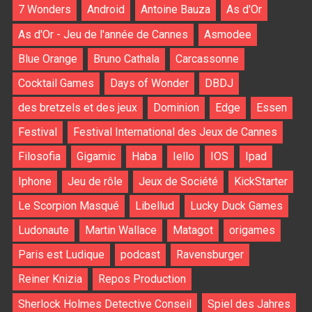
7 Wonders
Android
Antoine Bauza
As d'Or
As d'Or - Jeu de l'année de Cannes
Asmodee
Blue Orange
Bruno Cathala
Carcassonne
Cocktail Games
Days of Wonder
DBDJ
des bretzels et des jeux
Dominion
Edge
Essen
Festival
Festival International des Jeux de Cannes
Filosofia
Gigamic
Haba
Iello
IOS
Ipad
Iphone
Jeu de rôle
Jeux de Société
KickStarter
Le Scorpion Masqué
Libellud
Lucky Duck Games
Ludonaute
Martin Wallace
Matagot
origames
Paris est Ludique
podcast
Ravensburger
Reiner Knizia
Repos Production
Sherlock Holmes Detective Conseil
Spiel des Jahres