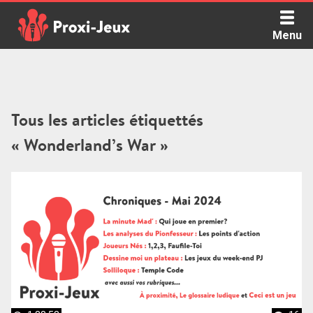
Skip
to
Menu
content
Proxi Jeux - Le podcast qui vous parle de jeux de société
Tous les articles étiquettés
« Wonderland’s War »