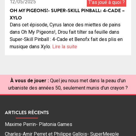
12/05/2025
T'as joué à quoi ?
OH MY PIGEONS!- SUPER-SKILL PINBALL: 4-CADE –
XYLO
Dans cet épisode, Cyrus lance des miettes de pains
dans Oh My Pigeons!, Drou fait tilter sa feuille dans
Super-Skill Pinball : 4-Cade et Benofx fait des plis en
musique dans Xylo.
Lire la suite
À vous de jouer :
Quel jeu nous met dans la peau d'un
urbaniste des années 50, seulement munis d'un crayon ?
ARTICLES RÉCENTS
Maxime Perrin- Platonia Games
Charles-Amir Perret et Philippe Gallois- SuperMeeple