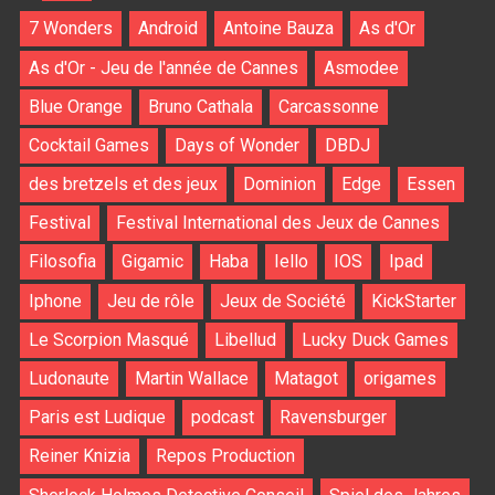
7 Wonders
Android
Antoine Bauza
As d'Or
As d'Or - Jeu de l'année de Cannes
Asmodee
Blue Orange
Bruno Cathala
Carcassonne
Cocktail Games
Days of Wonder
DBDJ
des bretzels et des jeux
Dominion
Edge
Essen
Festival
Festival International des Jeux de Cannes
Filosofia
Gigamic
Haba
Iello
IOS
Ipad
Iphone
Jeu de rôle
Jeux de Société
KickStarter
Le Scorpion Masqué
Libellud
Lucky Duck Games
Ludonaute
Martin Wallace
Matagot
origames
Paris est Ludique
podcast
Ravensburger
Reiner Knizia
Repos Production