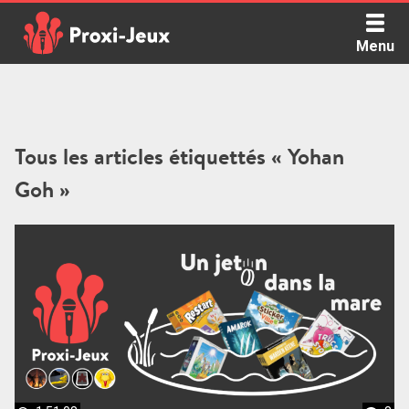
Skip
to
Menu
content
Proxi Jeux - Le podcast qui vous parle de jeux de société
Tous les articles étiquettés « Yohan
Goh »