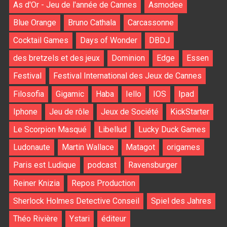
As d'Or - Jeu de l'année de Cannes
Asmodee
Blue Orange
Bruno Cathala
Carcassonne
Cocktail Games
Days of Wonder
DBDJ
des bretzels et des jeux
Dominion
Edge
Essen
Festival
Festival International des Jeux de Cannes
Filosofia
Gigamic
Haba
Iello
IOS
Ipad
Iphone
Jeu de rôle
Jeux de Société
KickStarter
Le Scorpion Masqué
Libellud
Lucky Duck Games
Ludonaute
Martin Wallace
Matagot
origames
Paris est Ludique
podcast
Ravensburger
Reiner Knizia
Repos Production
Sherlock Holmes Detective Conseil
Spiel des Jahres
Théo Rivière
Ystari
éditeur