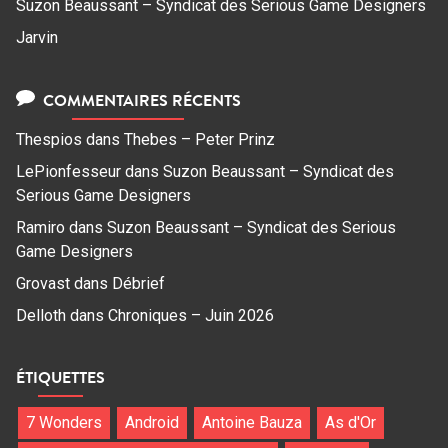
Suzon Beaussant – Syndicat des Serious Game Designers
Jarvin
COMMENTAIRES RÉCENTS
Thespios
dans
Thebes – Peter Prinz
LePionfesseur
dans
Suzon Beaussant – Syndicat des
Serious Game Designers
Ramiro
dans
Suzon Beaussant – Syndicat des Serious
Game Designers
Grovast
dans
Débrief
Delloth
dans
Chroniques – Juin 2026
ÉTIQUETTES
7 Wonders
Android
Antoine Bauza
As d'Or