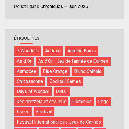
Delloth
dans
Chroniques – Juin 2026
ÉTIQUETTES
7 Wonders
Android
Antoine Bauza
As d'Or
As d'Or - Jeu de l'année de Cannes
Asmodee
Blue Orange
Bruno Cathala
Carcassonne
Cocktail Games
Days of Wonder
DBDJ
des bretzels et des jeux
Dominion
Edge
Essen
Festival
Festival International des Jeux de Cannes