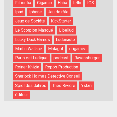
Filosofia
Gigamic
Haba
Iello
IOS
Ipad
Iphone
Jeu de rôle
Jeux de Société
KickStarter
Le Scorpion Masqué
Libellud
Lucky Duck Games
Ludonaute
Martin Wallace
Matagot
origames
Paris est Ludique
podcast
Ravensburger
Reiner Knizia
Repos Production
Sherlock Holmes Detective Conseil
Spiel des Jahres
Théo Rivière
Ystari
éditeur