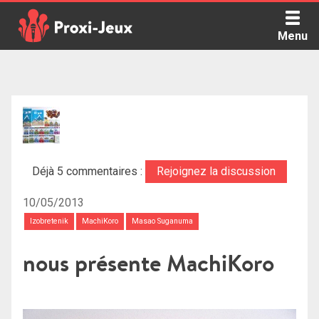
Skip
to
Menu
content
Proxi Jeux - Le podcast qui vous parle de jeux de société
Déjà 5 commentaires :
Rejoignez la discussion
10/05/2013
Izobretenik
MachiKoro
Masao Suganuma
nous présente MachiKoro