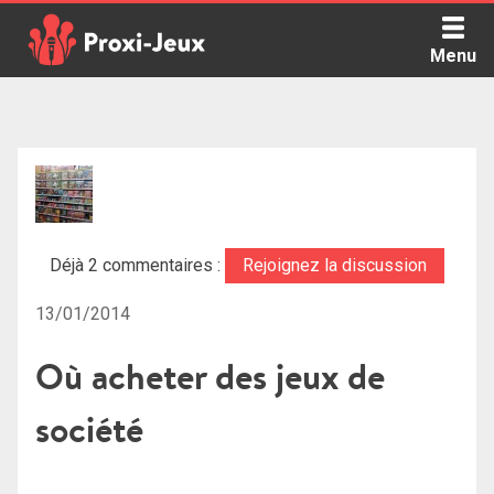
Skip
to
Menu
content
Proxi Jeux - Le podcast qui vous parle de jeux de société
Déjà 2 commentaires :
Rejoignez la discussion
13/01/2014
Où acheter des jeux de
société