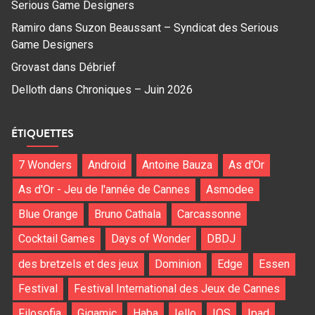
Serious Game Designers
Ramiro
dans
Suzon Beaussant – Syndicat des Serious
Game Designers
Grovast
dans
Débrief
Delloth
dans
Chroniques – Juin 2026
ÉTIQUETTES
7 Wonders
Android
Antoine Bauza
As d'Or
As d'Or - Jeu de l'année de Cannes
Asmodee
Blue Orange
Bruno Cathala
Carcassonne
Cocktail Games
Days of Wonder
DBDJ
des bretzels et des jeux
Dominion
Edge
Essen
Festival
Festival International des Jeux de Cannes
Filosofia
Gigamic
Haba
Iello
IOS
Ipad