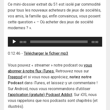
Ce mini-dossier extrait du 51 est isolé par commodité
pour tous les nouveaux acheteurs de jeux de sociétés,
vos amis, la famille qui, enfin convaincus, vous posent
cette question « – Où acheter des jeux de société
modernes ? ».
Lecteur
00:00
00:00
audio
0:12:46
-
Télécharger le fichier mp3
Vous pouvez « streamer » notre podcast ou
vous
abonner à notre flux iTunes.
Retrouvez nous sur
Freepod
et si vous nous appréciez,
notez notre
Podcast
dans iTunes, et laissez-y un commentaire !
Sur Android, nous vous recommandons d’utiliser
l’application (gratuite) Podcast Addict
. Sur iOS, nous
vous rappelons que nos podcasts sont chapitrés (et
illustrés).