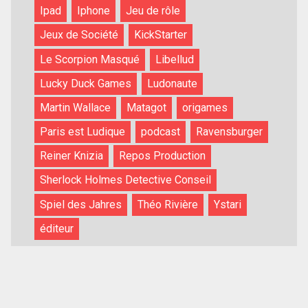
Ipad
Iphone
Jeu de rôle
Jeux de Société
KickStarter
Le Scorpion Masqué
Libellud
Lucky Duck Games
Ludonaute
Martin Wallace
Matagot
origames
Paris est Ludique
podcast
Ravensburger
Reiner Knizia
Repos Production
Sherlock Holmes Detective Conseil
Spiel des Jahres
Théo Rivière
Ystari
éditeur