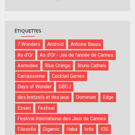
ÉTIQUETTES
7 Wonders
Android
Antoine Bauza
As d'Or
As d'Or - Jeu de l'année de Cannes
Asmodee
Blue Orange
Bruno Cathala
Carcassonne
Cocktail Games
Days of Wonder
DBDJ
des bretzels et des jeux
Dominion
Edge
Essen
Festival
Festival International des Jeux de Cannes
Filosofia
Gigamic
Haba
Iello
IOS