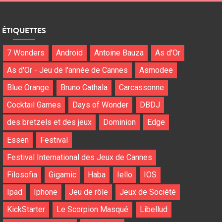
ÉTIQUETTES
7 Wonders
Android
Antoine Bauza
As d'Or
As d'Or - Jeu de l'année de Cannes
Asmodee
Blue Orange
Bruno Cathala
Carcassonne
Cocktail Games
Days of Wonder
DBDJ
des bretzels et des jeux
Dominion
Edge
Essen
Festival
Festival International des Jeux de Cannes
Filosofia
Gigamic
Haba
Iello
IOS
Ipad
Iphone
Jeu de rôle
Jeux de Société
KickStarter
Le Scorpion Masqué
Libellud