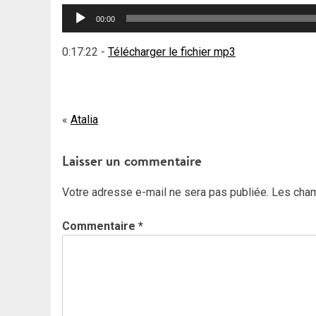
Lecteur
00:00
audio
0:17:22
-
Télécharger le fichier mp3
Navigation
Atalia
de
Laisser un commentaire
l’article
Votre adresse e-mail ne sera pas publiée.
Les cham
Commentaire
*