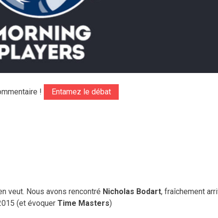
ommentaire !
Entamez le débat
i en veut. Nous avons rencontré
Nicholas Bodart
, fraîchement arr
 2015 (et évoquer
Time Masters
)