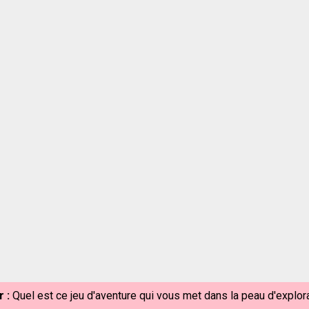
 :
Quel est ce jeu d'aventure qui vous met dans la peau d'explo