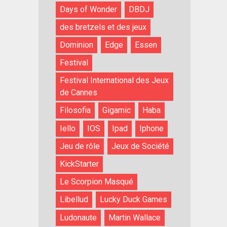
Days of Wonder
DBDJ
des bretzels et des jeux
Dominion
Edge
Essen
Festival
Festival International des Jeux
de Cannes
Filosofia
Gigamic
Haba
Iello
IOS
Ipad
Iphone
Jeu de rôle
Jeux de Société
KickStarter
Le Scorpion Masqué
Libellud
Lucky Duck Games
Ludonaute
Martin Wallace