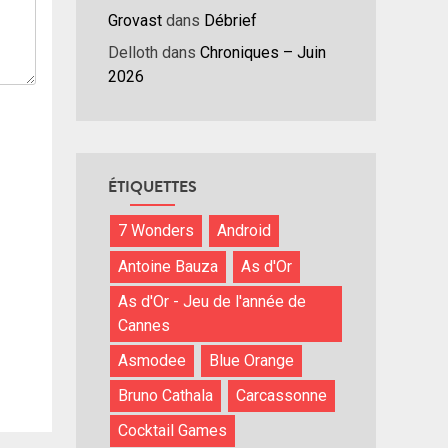
Grovast
dans
Débrief
Delloth
dans
Chroniques – Juin
2026
ÉTIQUETTES
7 Wonders
Android
Antoine Bauza
As d'Or
As d'Or - Jeu de l'année de
Cannes
Asmodee
Blue Orange
Bruno Cathala
Carcassonne
Cocktail Games