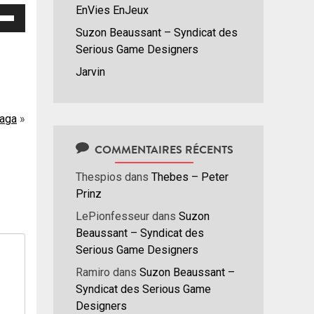
EnVies EnJeux
isez
Suzon Beaussant – Syndicat des
hes
Serious Game Designers
/bas
Jarvin
r
menter
raga
nuer
COMMENTAIRES RÉCENTS
ume.
Thespios
dans
Thebes – Peter
Prinz
LePionfesseur
dans
Suzon
Beaussant – Syndicat des
Serious Game Designers
Ramiro
dans
Suzon Beaussant –
Syndicat des Serious Game
Designers