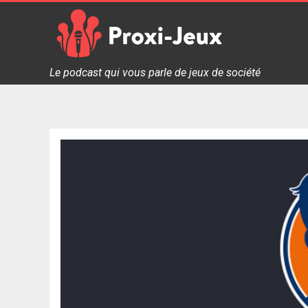
Skip
to
content
Proxi Jeux - Le podcast qui vous parle de jeux de soc
Le podcast qui vous parle de jeux de société