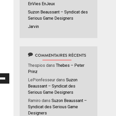
EnVies EnJeux
Suzon Beaussant – Syndicat des
Serious Game Designers
Jarvin
COMMENTAIRES RÉCENTS
Thespios
dans
Thebes – Peter
Prinz
isez
LePionfesseur
dans
Suzon
Beaussant – Syndicat des
hes
Serious Game Designers
/bas
Ramiro
dans
Suzon Beaussant –
r
Syndicat des Serious Game
menter
Designers