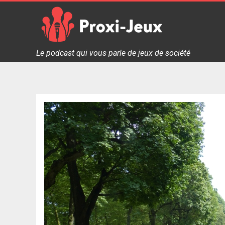
Skip
to
content
Proxi Jeux - Le podcast qui vous parle de jeux de soc
Le podcast qui vous parle de jeux de société