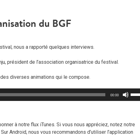
ganisation du BGF
tival, nous a rapporté quelques interviews.
u, président de l’association organisatrice du festival.
e des diverses animations qui le compose.
Util
00:00
les
flèc
haut
pou
nner à notre flux iTunes. Si vous nous appréciez, notez notre
aug
Sur Android, nous vous recommandons d’utiliser l’application
ou