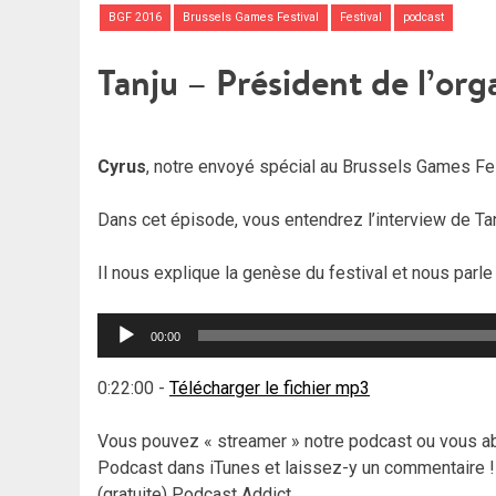
BGF 2016
Brussels Games Festival
Festival
podcast
Tanju – Président de l’or
Cyrus
, notre envoyé spécial au Brussels Games Fes
Dans cet épisode, vous entendrez l’interview de Tanj
Il nous explique la genèse du festival et nous parl
Lecteur
00:00
audio
0:22:00
-
Télécharger le fichier mp3
Vous pouvez « streamer » notre podcast ou vous abo
Podcast dans iTunes et laissez-y un commentaire ! 
(gratuite) Podcast Addict.