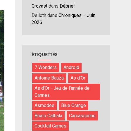
nuer
Grovast
dans
Débrief
Delloth
dans
Chroniques – Juin
ume.
2026
ÉTIQUETTES
7 Wonders
Android
Antoine Bauza
As d'Or
As d'Or - Jeu de l'année de
Cannes
Asmodee
Blue Orange
Bruno Cathala
Carcassonne
Cocktail Games