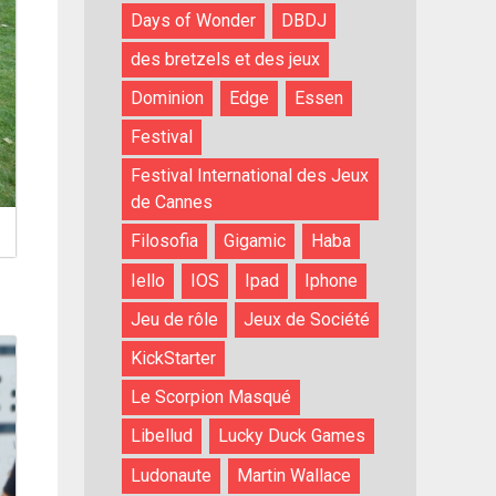
Days of Wonder
DBDJ
des bretzels et des jeux
Dominion
Edge
Essen
Festival
Festival International des Jeux
de Cannes
Filosofia
Gigamic
Haba
Iello
IOS
Ipad
Iphone
Jeu de rôle
Jeux de Société
KickStarter
Le Scorpion Masqué
Libellud
Lucky Duck Games
Ludonaute
Martin Wallace