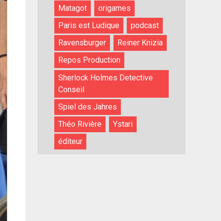
Matagot
origames
Paris est Ludique
podcast
Ravensburger
Reiner Knizia
Repos Production
Sherlock Holmes Detective
Conseil
Spiel des Jahres
Théo Rivière
Ystari
éditeur