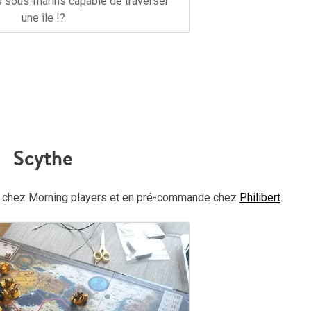
s sous-marins capable de traverser
une île !?
Scythe
té chez Morning players et en pré-commande chez
Philibert
.