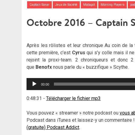
Captain Sonar
Jeux de Société
Matagot
Morning Players
po
Octobre 2016 – Captain 
Après les rôlistes et leur chronique Au coin de la
cette première, c’est
Cyrus
qui s’y colle mais il n
rejoint la proxi-team. 2 chroniqueurs et donc 2
que
Benofx
nous parle du « buzzifique » Scythe.
Lecteur
00:00
audio
0:48:31
-
Télécharger le fichier mp3
Vous pouvez « streamer » notre podcast ou
vous ab
Podcast dans iTunes et laissez-y un commentaire !
(gratuite) Podcast Addict
.