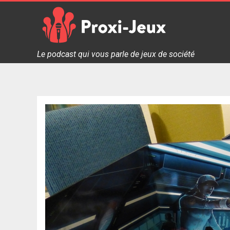
Skip
to
content
Proxi Jeux - Le podcast qui vous parle de jeux de soc
Le podcast qui vous parle de jeux de société