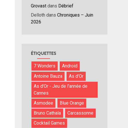
Grovast
dans
Débrief
ume.
Delloth
dans
Chroniques – Juin
2026
ÉTIQUETTES
7 Wonders
Android
Antoine Bauza
As d'Or
As d'Or - Jeu de l'année de
Cannes
Asmodee
Blue Orange
Bruno Cathala
Carcassonne
Cocktail Games