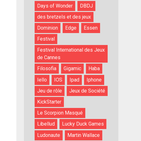
Days of Wonder
DBDJ
des bretzels et des jeux
Dominion
Edge
Essen
Festival
Festival International des Jeux
de Cannes
Filosofia
Gigamic
Haba
Iello
IOS
Ipad
Iphone
Jeu de rôle
Jeux de Société
KickStarter
Le Scorpion Masqué
Libellud
Lucky Duck Games
Ludonaute
Martin Wallace