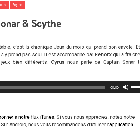
dcast
Scythe
Sonar & Scythe
 table, c’est la chronique Jeux du mois qui prend son envole. E
e s’y prend pas seul. Il est accompagné par
Benofx
qui a fraîch
 jeux bien différents.
Cyrus
nous parle de Captain Sonar t
Util
00:00
les
flèc
haut
pou
onner à notre flux iTunes
. Si vous nous appréciez, notez notre
aug
 Sur Android, nous vous recommandons d’utiliser
l’application
ou
dimi