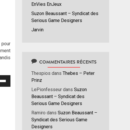
EnVies EnJeux
Suzon Beaussant – Syndicat des
Serious Game Designers
Jarvin
t pour
ement
andis
COMMENTAIRES RÉCENTS
Thespios
dans
Thebes – Peter
isez
Prinz
LePionfesseur
dans
Suzon
hes
Beaussant – Syndicat des
/bas
Serious Game Designers
r
Ramiro
dans
Suzon Beaussant –
menter
Syndicat des Serious Game
Designers
nuer