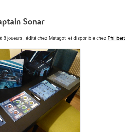
le
vol
aptain Sonar
à 8 joueurs , édité chez Matagot et disponible chez
Philibert