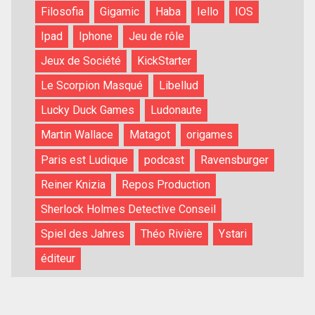
Filosofia
Gigamic
Haba
Iello
IOS
Ipad
Iphone
Jeu de rôle
Jeux de Société
KickStarter
Le Scorpion Masqué
Libellud
Lucky Duck Games
Ludonaute
Martin Wallace
Matagot
origames
Paris est Ludique
podcast
Ravensburger
Reiner Knizia
Repos Production
Sherlock Holmes Detective Conseil
Spiel des Jahres
Théo Rivière
Ystari
éditeur