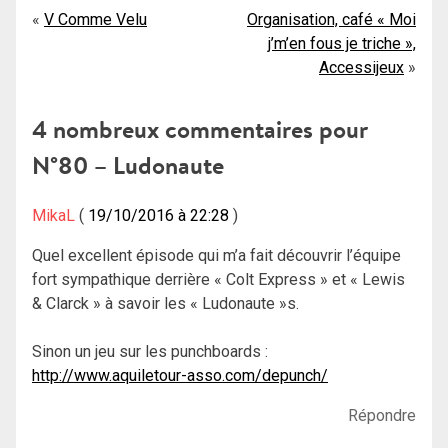
Navigation
V Comme Velu
Organisation, café « Moi
j’m’en fous je triche »,
de
Accessijeux
l’article
4 nombreux commentaires pour
N°80 – Ludonaute
MikaL
19/10/2016 à 22:28
Quel excellent épisode qui m’a fait découvrir l’équipe
fort sympathique derrière « Colt Express » et « Lewis
& Clarck » à savoir les « Ludonaute »s.
Sinon un jeu sur les punchboards :
http://www.aquiletour-asso.com/depunch/
Répondre