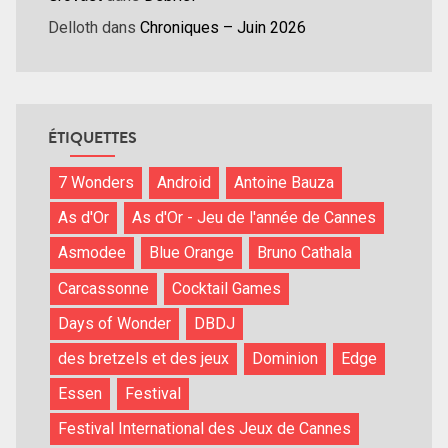
Delloth
dans
Chroniques – Juin 2026
ÉTIQUETTES
7 Wonders
Android
Antoine Bauza
As d'Or
As d'Or - Jeu de l'année de Cannes
Asmodee
Blue Orange
Bruno Cathala
Carcassonne
Cocktail Games
Days of Wonder
DBDJ
des bretzels et des jeux
Dominion
Edge
Essen
Festival
Festival International des Jeux de Cannes