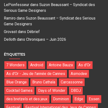
LePionfesseur
dans
Suzon Beaussant – Syndicat des
Serious Game Designers
Ramiro
dans
Suzon Beaussant – Syndicat des Serious
Game Designers
Grovast
dans
Débrief
Delloth
dans
Chroniques – Juin 2026
ÉTIQUETTES
7 Wonders
Android
Antoine Bauza
As d'Or
As d'Or - Jeu de l'année de Cannes
Asmodee
Blue Orange
Bruno Cathala
Carcassonne
Cocktail Games
Days of Wonder
DBDJ
des bretzels et des jeux
Dominion
Edge
Essen
Festival
Festival International des Jeux de Cannes