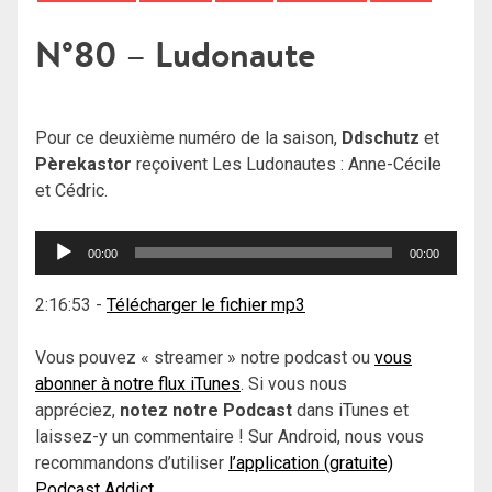
N°80 – Ludonaute
Pour ce deuxième numéro de la saison,
Ddschutz
et
Pèrekastor
reçoivent Les Ludonautes : Anne-Cécile
et Cédric.
Lecteur
00:00
00:00
audio
2:16:53
-
Télécharger le fichier mp3
Vous pouvez « streamer » notre podcast ou
vous
abonner à notre flux iTunes
. Si vous nous
appréciez,
notez notre Podcast
dans iTunes et
laissez-y un commentaire ! Sur Android, nous vous
recommandons d’utiliser
l’application (gratuite)
Podcast Addict
.