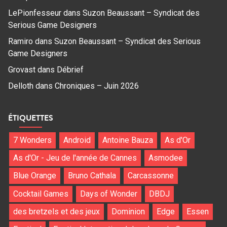
LePionfesseur
dans
Suzon Beaussant – Syndicat des
Serious Game Designers
Ramiro
dans
Suzon Beaussant – Syndicat des Serious
Game Designers
Grovast
dans
Débrief
Delloth
dans
Chroniques – Juin 2026
ÉTIQUETTES
7 Wonders
Android
Antoine Bauza
As d'Or
As d'Or - Jeu de l'année de Cannes
Asmodee
Blue Orange
Bruno Cathala
Carcassonne
Cocktail Games
Days of Wonder
DBDJ
des bretzels et des jeux
Dominion
Edge
Essen