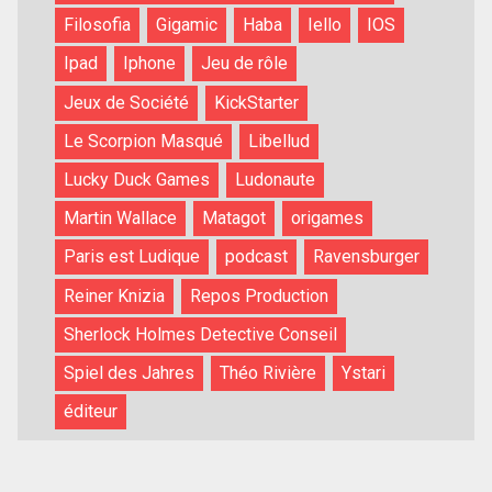
Filosofia
Gigamic
Haba
Iello
IOS
Ipad
Iphone
Jeu de rôle
Jeux de Société
KickStarter
Le Scorpion Masqué
Libellud
Lucky Duck Games
Ludonaute
Martin Wallace
Matagot
origames
Paris est Ludique
podcast
Ravensburger
Reiner Knizia
Repos Production
Sherlock Holmes Detective Conseil
Spiel des Jahres
Théo Rivière
Ystari
éditeur