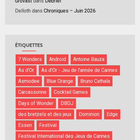
Grovast
dans
Débrief
Delloth
dans
Chroniques – Juin 2026
ÉTIQUETTES
7 Wonders
Android
Antoine Bauza
As d'Or
As d'Or - Jeu de l'année de Cannes
Asmodee
Blue Orange
Bruno Cathala
Carcassonne
Cocktail Games
Days of Wonder
DBDJ
des bretzels et des jeux
Dominion
Edge
Essen
Festival
Festival International des Jeux de Cannes