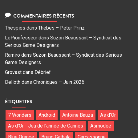
COMMENTAIRES RÉCENTS
Thespios
dans
Thebes – Peter Prinz
LePionfesseur
dans
Suzon Beaussant – Syndicat des
Serious Game Designers
Ramiro
dans
Suzon Beaussant – Syndicat des Serious
Game Designers
Grovast
dans
Débrief
Delloth
dans
Chroniques – Juin 2026
ÉTIQUETTES
7 Wonders
Android
Antoine Bauza
As d'Or
As d'Or - Jeu de l'année de Cannes
Asmodee
Blue Orange
Bruno Cathala
Carcassonne