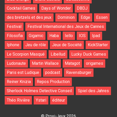
Cocktail Games
Days of Wonder
DBDJ
des bretzels et des jeux
Dominion
Edge
Essen
Festival
Festival International des Jeux de Cannes
Filosofia
Gigamic
Haba
Iello
IOS
Ipad
Iphone
Jeu de rôle
Jeux de Société
KickStarter
Le Scorpion Masqué
Libellud
Lucky Duck Games
Ludonaute
Martin Wallace
Matagot
origames
Paris est Ludique
podcast
Ravensburger
Reiner Knizia
Repos Production
Sherlock Holmes Detective Conseil
Spiel des Jahres
Théo Rivière
Ystari
éditeur
© Proxi-Jeux 2026