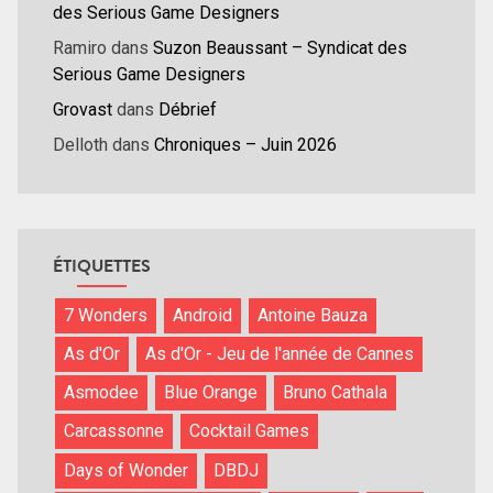
des Serious Game Designers
Ramiro
dans
Suzon Beaussant – Syndicat des
Serious Game Designers
Grovast
dans
Débrief
Delloth
dans
Chroniques – Juin 2026
ÉTIQUETTES
7 Wonders
Android
Antoine Bauza
As d'Or
As d'Or - Jeu de l'année de Cannes
Asmodee
Blue Orange
Bruno Cathala
Carcassonne
Cocktail Games
Days of Wonder
DBDJ