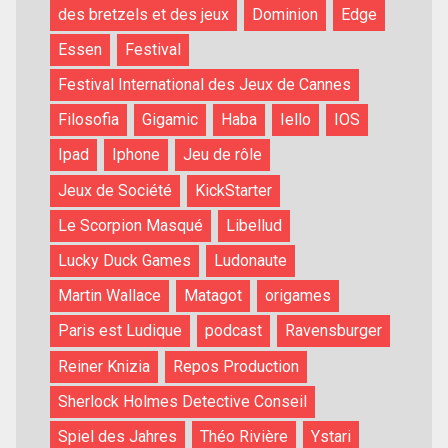
des bretzels et des jeux
Dominion
Edge
Essen
Festival
Festival International des Jeux de Cannes
Filosofia
Gigamic
Haba
Iello
IOS
Ipad
Iphone
Jeu de rôle
Jeux de Société
KickStarter
Le Scorpion Masqué
Libellud
Lucky Duck Games
Ludonaute
Martin Wallace
Matagot
origames
Paris est Ludique
podcast
Ravensburger
Reiner Knizia
Repos Production
Sherlock Holmes Detective Conseil
Spiel des Jahres
Théo Rivière
Ystari