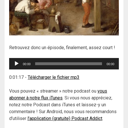
Retrouvez donc un épisode, finalement, assez court !
Lecteur
00:00
00:00
audio
0:01:17
-
Télécharger le fichier mp3
Vous pouvez « streamer » notre podcast ou
vous
abonner à notre flux iTunes
. Si vous nous appréciez,
notez notre Podcast dans iTunes et laissez-y un
commentaire ! Sur Android, nous vous recommandons
d’utiliser
l’application (gratuite) Podcast Addict
.