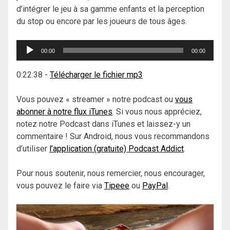
d’intégrer le jeu à sa gamme enfants et la perception
du stop ou encore par les joueurs de tous âges.
Lecteur
00:00
00:00
audio
0:22:38
-
Télécharger le fichier mp3
Vous pouvez « streamer » notre podcast ou
vous
abonner à notre flux iTunes
. Si vous nous appréciez,
notez notre Podcast dans iTunes et laissez-y un
commentaire ! Sur Android, nous vous recommandons
d’utiliser
l’application (gratuite) Podcast Addict
.
Pour nous soutenir, nous remercier, nous encourager,
vous pouvez le faire via
Tipeee
ou
PayPal
.