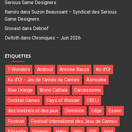
Serious Game Designers
Ramiro
dans
Suzon Beaussant – Syndicat des Serious
Game Designers
Grovast
dans
Débrief
Delloth
dans
Chroniques – Juin 2026
ÉTIQUETTES
7 Wonders
Android
Antoine Bauza
As d'Or
As d'Or - Jeu de l'année de Cannes
Asmodee
Blue Orange
Bruno Cathala
Carcassonne
Cocktail Games
Days of Wonder
DBDJ
des bretzels et des jeux
Dominion
Edge
Essen
Festival
Festival International des Jeux de Cannes
Filosofia
Gigamic
Haba
Iello
IOS
Ipad