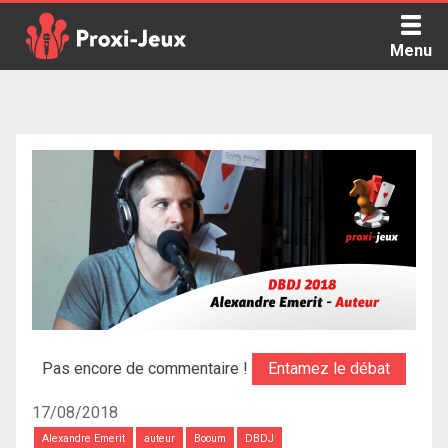
Skip
to
Menu
content
Proxi Jeux - Le podcast qui vous parle de jeux de société
Pas encore de commentaire !
Entamez le débat
17/08/2018
Alexandre Emerit
auteur
Booum
DBDJ