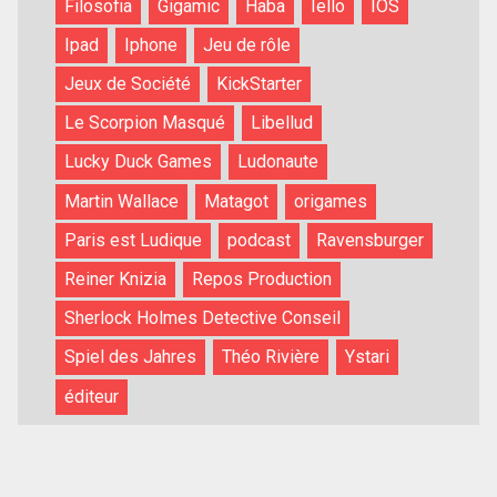
Filosofia
Gigamic
Haba
Iello
IOS
Ipad
Iphone
Jeu de rôle
Jeux de Société
KickStarter
Le Scorpion Masqué
Libellud
Lucky Duck Games
Ludonaute
Martin Wallace
Matagot
origames
Paris est Ludique
podcast
Ravensburger
Reiner Knizia
Repos Production
Sherlock Holmes Detective Conseil
Spiel des Jahres
Théo Rivière
Ystari
éditeur