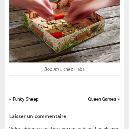
Booum !
, chez Haba
Navigation
Funky Sheep
Queen Games
de
Laisser un commentaire
l’article
Votre adresse e-mail ne sera pas publiée.
Les champs