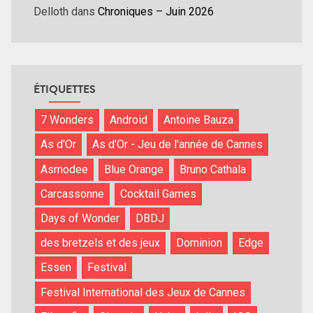
Delloth
dans
Chroniques – Juin 2026
ÉTIQUETTES
7 Wonders
Android
Antoine Bauza
As d'Or
As d'Or - Jeu de l'année de Cannes
Asmodee
Blue Orange
Bruno Cathala
Carcassonne
Cocktail Games
Days of Wonder
DBDJ
des bretzels et des jeux
Dominion
Edge
Essen
Festival
Festival International des Jeux de Cannes