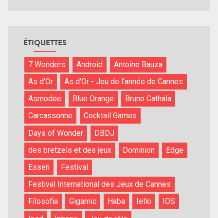
ÉTIQUETTES
7 Wonders
Android
Antoine Bauza
As d'Or
As d'Or - Jeu de l'année de Cannes
Asmodee
Blue Orange
Bruno Cathala
Carcassonne
Cocktail Games
Days of Wonder
DBDJ
des bretzels et des jeux
Dominion
Edge
Essen
Festival
Festival International des Jeux de Cannes
Filosofia
Gigamic
Haba
Iello
IOS