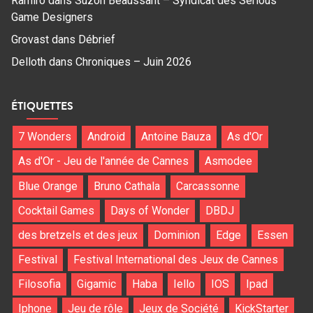
Ramiro
dans
Suzon Beaussant – Syndicat des Serious
Game Designers
Grovast
dans
Débrief
Delloth
dans
Chroniques – Juin 2026
ÉTIQUETTES
7 Wonders
Android
Antoine Bauza
As d'Or
As d'Or - Jeu de l'année de Cannes
Asmodee
Blue Orange
Bruno Cathala
Carcassonne
Cocktail Games
Days of Wonder
DBDJ
des bretzels et des jeux
Dominion
Edge
Essen
Festival
Festival International des Jeux de Cannes
Filosofia
Gigamic
Haba
Iello
IOS
Ipad
Iphone
Jeu de rôle
Jeux de Société
KickStarter