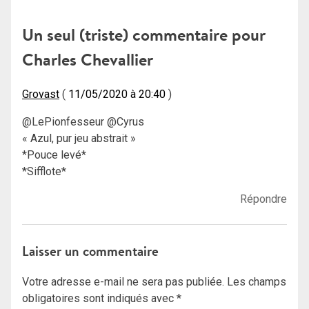
de
l’article
Un seul (triste) commentaire pour
Charles Chevallier
Grovast
11/05/2020 à 20:40
@LePionfesseur @Cyrus
« Azul, pur jeu abstrait »
*Pouce levé*
*Sifflote*
Répondre
Laisser un commentaire
Votre adresse e-mail ne sera pas publiée.
Les champs
obligatoires sont indiqués avec
*