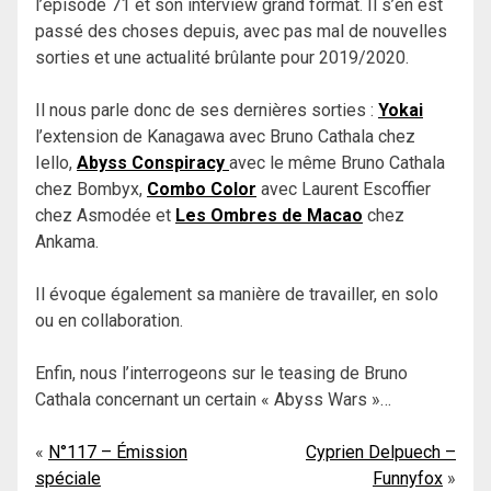
l’épisode 71 et son interview grand format. Il s’en est
passé des choses depuis, avec pas mal de nouvelles
sorties et une actualité brûlante pour 2019/2020.
Il nous parle donc de ses dernières sorties :
Yokai
l’extension de Kanagawa avec Bruno Cathala chez
Iello,
Abyss Conspiracy
avec le même Bruno Cathala
chez Bombyx,
Combo Color
avec Laurent Escoffier
chez Asmodée et
Les Ombres de Macao
chez
Ankama.
Il évoque également sa manière de travailler, en solo
ou en collaboration.
Enfin, nous l’interrogeons sur le teasing de Bruno
Cathala concernant un certain « Abyss Wars »…
Navigation
N°117 – Émission
Cyprien Delpuech –
spéciale
Funnyfox