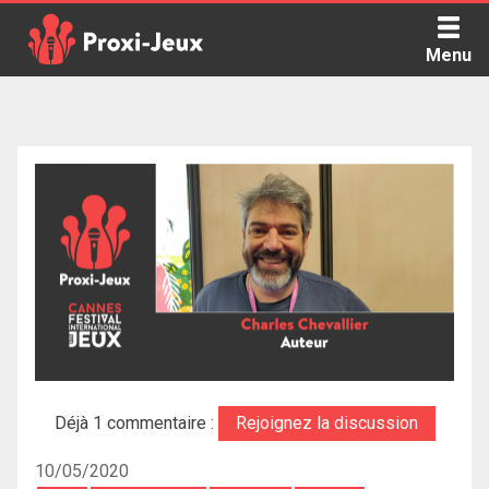
Skip
to
Menu
content
Proxi Jeux - Le podcast qui vous parle de jeux de société
Déjà 1 commentaire :
Rejoignez la discussion
10/05/2020