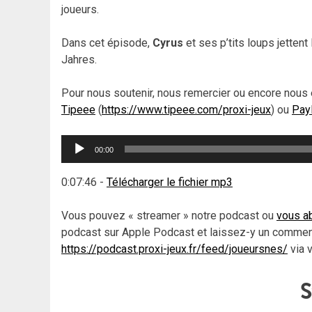
joueurs.
Dans cet épisode,
Cyrus
et ses p’tits loups jette
Jahres.
Pour nous soutenir, nous remercier ou encore nous 
Tipeee
(
https://www.tipeee.com/proxi-jeux
) ou
Pay
Lecteur
00:00
audio
0:07:46
-
Télécharger le fichier mp3
Vous pouvez « streamer » notre podcast ou
vous ab
podcast sur Apple Podcast et laissez-y un commenta
https://podcast.proxi-jeux.fr/feed/joueursnes/
via 
S