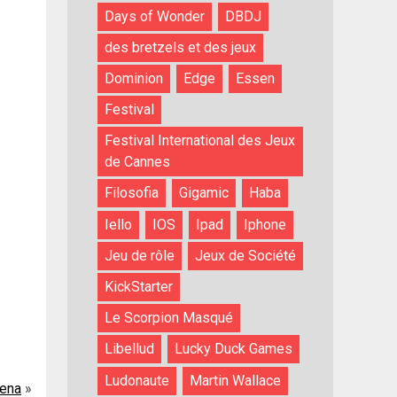
Days of Wonder
DBDJ
des bretzels et des jeux
Dominion
Edge
Essen
Festival
Festival International des Jeux
de Cannes
Filosofia
Gigamic
Haba
Iello
IOS
Ipad
Iphone
Jeu de rôle
Jeux de Société
KickStarter
Le Scorpion Masqué
Libellud
Lucky Duck Games
Ludonaute
Martin Wallace
rena