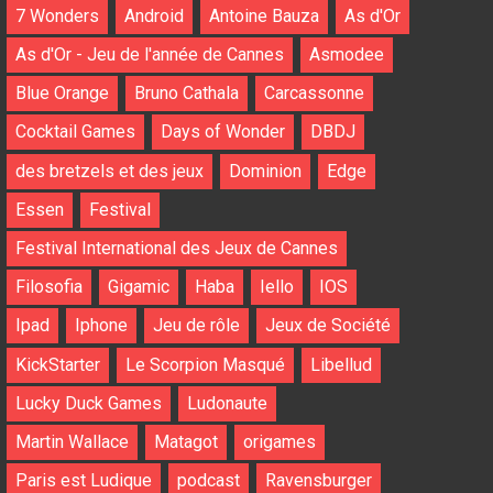
7 Wonders
Android
Antoine Bauza
As d'Or
As d'Or - Jeu de l'année de Cannes
Asmodee
Blue Orange
Bruno Cathala
Carcassonne
Cocktail Games
Days of Wonder
DBDJ
des bretzels et des jeux
Dominion
Edge
Essen
Festival
Festival International des Jeux de Cannes
Filosofia
Gigamic
Haba
Iello
IOS
Ipad
Iphone
Jeu de rôle
Jeux de Société
KickStarter
Le Scorpion Masqué
Libellud
Lucky Duck Games
Ludonaute
Martin Wallace
Matagot
origames
Paris est Ludique
podcast
Ravensburger