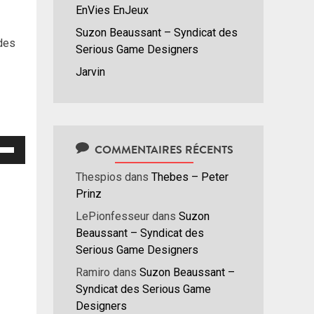
EnVies EnJeux
Suzon Beaussant – Syndicat des
 des
Serious Game Designers
Jarvin
isez
COMMENTAIRES RÉCENTS
Thespios
dans
Thebes – Peter
hes
Prinz
/bas
r
LePionfesseur
dans
Suzon
menter
Beaussant – Syndicat des
Serious Game Designers
nuer
Ramiro
dans
Suzon Beaussant –
Syndicat des Serious Game
ume.
Designers