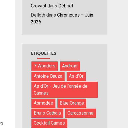
Grovast
dans
Débrief
Delloth
dans
Chroniques – Juin
2026
ÉTIQUETTES
7 Wonders
Android
Antoine Bauza
As d'Or
As d'Or - Jeu de l'année de
Cannes
Asmodee
Blue Orange
Bruno Cathala
Carcassonne
es
Cocktail Games