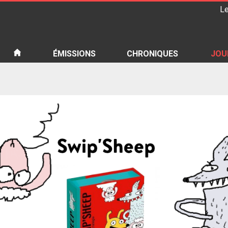
Le
iété
ÉMISSIONS
CHRONIQUES
JOU