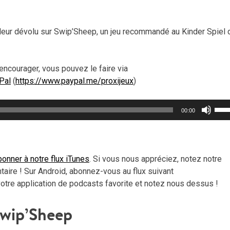
nt leur dévolu sur Swip’Sheep, un jeu recommandé au Kinder Spiel
encourager, vous pouvez le faire via
Pal
(
https://www.paypal.me/proxijeux
)
Util
00:00
les
flèc
haut
pou
onner à notre flux iTunes
. Si vous nous appréciez, notez notre
aug
ire ! Sur Android, abonnez-vous au flux suivant
ou
votre application de podcasts favorite et notez nous dessus !
dimi
le
wip’Sheep
vol