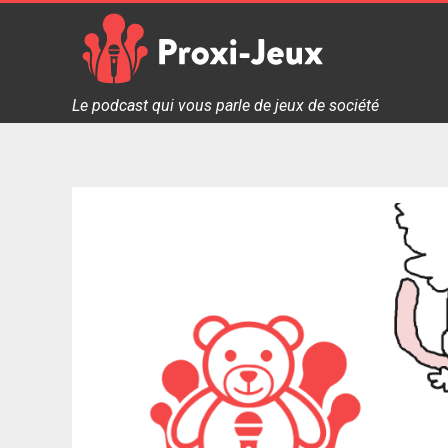
Skip
to
content
Proxi Jeux - Le podcast qui vous parle de jeux de soc
Le podcast qui vous parle de jeux de société