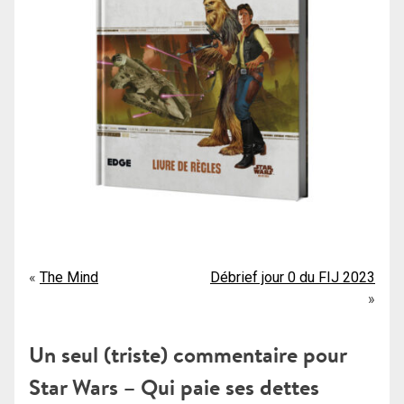
Navigation
The Mind
Débrief jour 0 du FIJ 2023
de
l’article
Un seul (triste) commentaire pour
Star Wars – Qui paie ses dettes