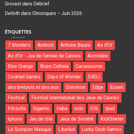
Grovast
dans
Débrief
Delloth
dans
Chroniques – Juin 2026
ÉTIQUETTES
7 Wonders
Android
Antoine Bauza
As d'Or
As d'Or - Jeu de l'année de Cannes
Asmodee
Blue Orange
Bruno Cathala
Carcassonne
Cocktail Games
Days of Wonder
DBDJ
des bretzels et des jeux
Dominion
Edge
Essen
Festival
Festival International des Jeux de Cannes
Filosofia
Gigamic
Haba
Iello
IOS
Ipad
Iphone
Jeu de rôle
Jeux de Société
KickStarter
Le Scorpion Masqué
Libellud
Lucky Duck Games