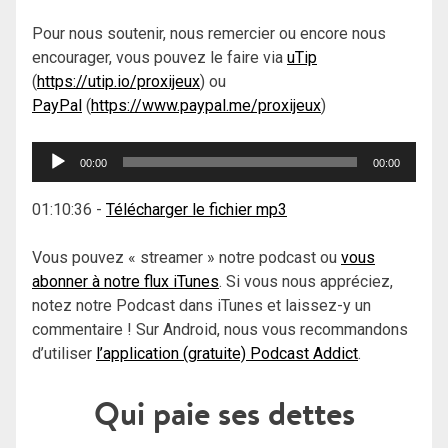
Pour nous soutenir, nous remercier ou encore nous
encourager, vous pouvez le faire via
uTip
(
https://utip.io/proxijeux
) ou
PayPal
(
https://www.paypal.me/proxijeux
)
Lecteur
00:00
00:00
audio
01:10:36
-
Télécharger le fichier mp3
Vous pouvez « streamer » notre podcast ou
vous
abonner à notre flux iTunes
. Si vous nous appréciez,
notez notre Podcast dans iTunes et laissez-y un
commentaire ! Sur Android, nous vous recommandons
d’utiliser
l’application (gratuite) Podcast Addict
.
Qui paie ses dettes