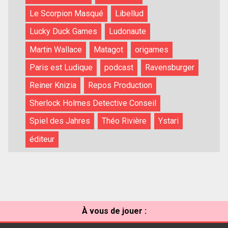
Le Scorpion Masqué
Libellud
Lucky Duck Games
Ludonaute
Martin Wallace
Matagot
origames
Paris est Ludique
podcast
Ravensburger
Reiner Knizia
Repos Production
Sherlock Holmes Detective Conseil
Spiel des Jahres
Théo Rivière
Ystari
éditeur
À vous de jouer :