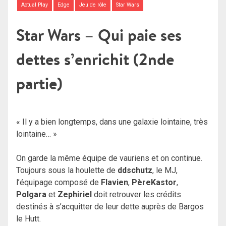
Actual Play
Edge
Jeu de rôle
Star Wars
Star Wars – Qui paie ses
dettes s’enrichit (2nde
partie)
« Il y a bien longtemps, dans une galaxie lointaine, très
lointaine… »
On garde la même équipe de vauriens et on continue.
Toujours sous la houlette de
ddschutz
, le MJ,
l’équipage composé de
Flavien
,
PèreKastor
,
Polgara
et
Zephiriel
doit retrouver les crédits
destinés à s’acquitter de leur dette auprès de Bargos
le Hutt.