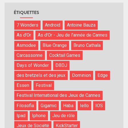
ÉTIQUETTES
7 Wonders
Android
Antoine Bauza
As d'Or
As d'Or - Jeu de l'année de Cannes
Asmodee
Blue Orange
Bruno Cathala
Carcassonne
Cocktail Games
Days of Wonder
DBDJ
des bretzels et des jeux
Dominion
Edge
Essen
Festival
Festival International des Jeux de Cannes
Filosofia
Gigamic
Haba
Iello
IOS
Ipad
Iphone
Jeu de rôle
Jeux de Société
KickStarter