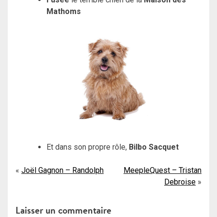
Mathoms
Et dans son propre rôle,
Bilbo Sacquet
Navigation
Joël Gagnon – Randolph
MeepleQuest – Tristan
Debroise
de
l’article
Laisser un commentaire