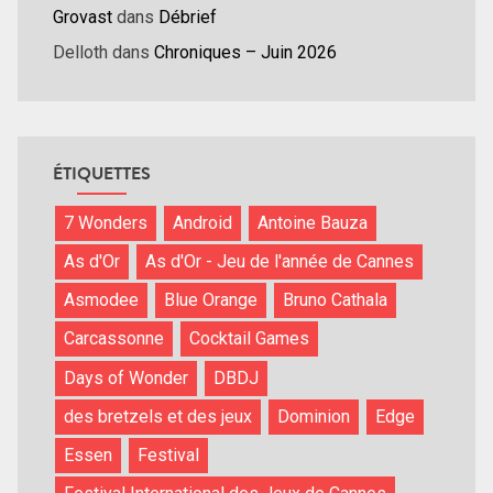
Grovast
dans
Débrief
Delloth
dans
Chroniques – Juin 2026
ÉTIQUETTES
7 Wonders
Android
Antoine Bauza
As d'Or
As d'Or - Jeu de l'année de Cannes
Asmodee
Blue Orange
Bruno Cathala
Carcassonne
Cocktail Games
Days of Wonder
DBDJ
des bretzels et des jeux
Dominion
Edge
Essen
Festival