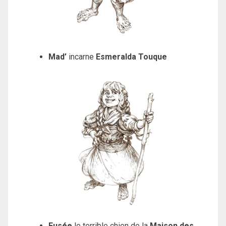
Mad’
incarne
Esmeralda Touque
Fusée
le terrible chien de la
Maison des