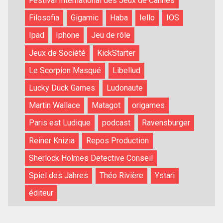
Festival International des Jeux de Cannes
Filosofia
Gigamic
Haba
Iello
IOS
Ipad
Iphone
Jeu de rôle
Jeux de Société
KickStarter
Le Scorpion Masqué
Libellud
Lucky Duck Games
Ludonaute
Martin Wallace
Matagot
origames
Paris est Ludique
podcast
Ravensburger
Reiner Knizia
Repos Production
Sherlock Holmes Detective Conseil
Spiel des Jahres
Théo Rivière
Ystari
éditeur