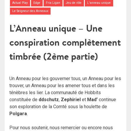
Actual Play
Edge
Fria Ligan
Jeu de rôle
L'anneau unique
Le Seigneur des Anneaux
L’Anneau unique – Une
conspiration complètement
timbrée (2ème partie)
Un Anneau pour les gouverner tous, un Anneau pour les
trouver, un Anneau pour les amener tous et dans les
ténèbres les lier. La communauté de Hobbits
constituée de
ddschutz
,
Zephiriel
et
Mad’
continue
son exploration de la Comté sous la houlette de
Polgara
.
Pour nous soutenir, nous remercier ou encore nous