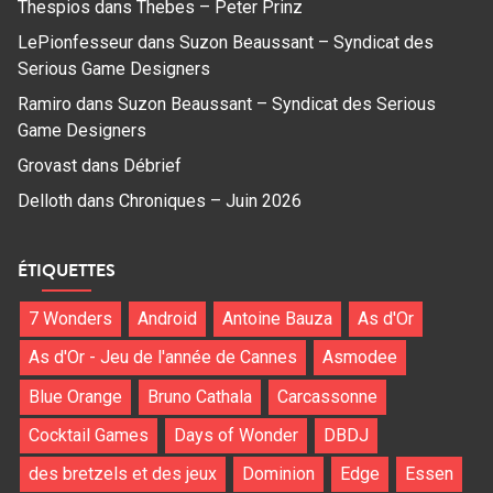
Thespios
dans
Thebes – Peter Prinz
LePionfesseur
dans
Suzon Beaussant – Syndicat des
Serious Game Designers
Ramiro
dans
Suzon Beaussant – Syndicat des Serious
Game Designers
Grovast
dans
Débrief
Delloth
dans
Chroniques – Juin 2026
ÉTIQUETTES
7 Wonders
Android
Antoine Bauza
As d'Or
As d'Or - Jeu de l'année de Cannes
Asmodee
Blue Orange
Bruno Cathala
Carcassonne
Cocktail Games
Days of Wonder
DBDJ
des bretzels et des jeux
Dominion
Edge
Essen