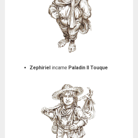
Zephiriel
incarne
Paladin II Touque