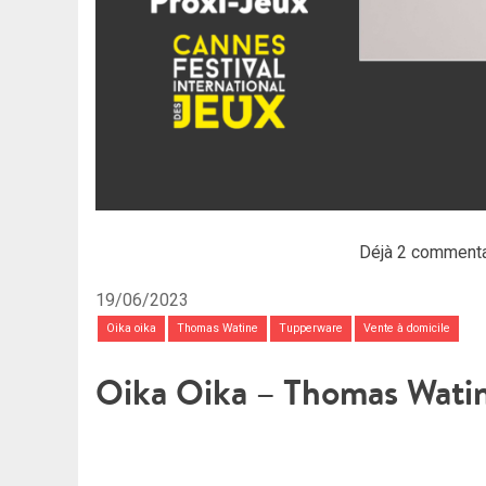
Déjà 2 commenta
19/06/2023
Oika oika
Thomas Watine
Tupperware
Vente à domicile
Oika Oika – Thomas Wati