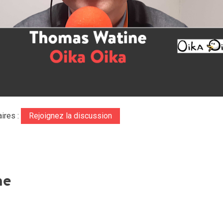
ires :
Rejoignez la discussion
ne