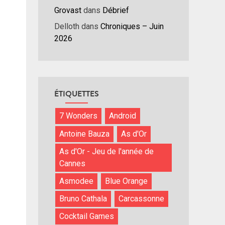
ume.
Grovast
dans
Débrief
Delloth
dans
Chroniques – Juin
2026
ÉTIQUETTES
7 Wonders
Android
Antoine Bauza
As d'Or
As d'Or - Jeu de l'année de
Cannes
Asmodee
Blue Orange
Bruno Cathala
Carcassonne
Cocktail Games