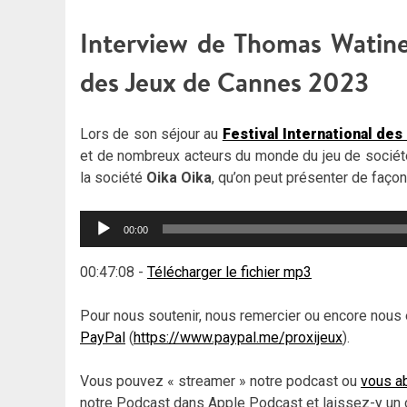
Interview de Thomas Watine r
des Jeux de Cannes 2023
Lors de son séjour au
Festival International de
et de nombreux acteurs du monde du jeu de sociét
la société
Oika Oika
, qu’on peut présenter de faço
Lecteur
00:00
audio
00:47:08
-
Télécharger le fichier mp3
Pour nous soutenir, nous remercier ou encore nous 
PayPal
(
https://www.paypal.me/proxijeux
).
Vous pouvez « streamer » notre podcast ou
vous ab
notre Podcast dans Apple Podcast et laissez-y un 