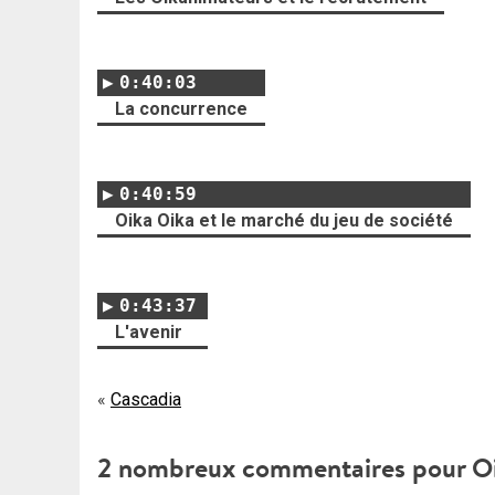
0:40:03
La concurrence
0:40:59
Oika Oika et le marché du jeu de société
0:43:37
L'avenir
Navigation
Cascadia
de
2 nombreux commentaires pour
O
l’article