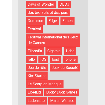
Days of Wonder
DBDJ
des bretzels et des jeux
Dominion
Edge
Essen
Festival
Festival International des Jeux
de Cannes
Filosofia
Gigamic
Haba
Iello
IOS
Ipad
Iphone
Jeu de rôle
Jeux de Société
KickStarter
Le Scorpion Masqué
Libellud
Lucky Duck Games
Ludonaute
Martin Wallace