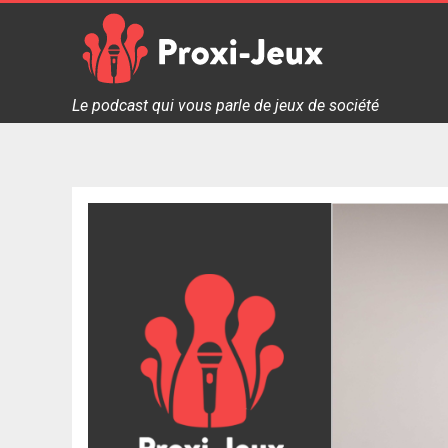
Skip
to
content
Proxi Jeux - Le podcast qui vous parle de jeux de soc
Le podcast qui vous parle de jeux de société