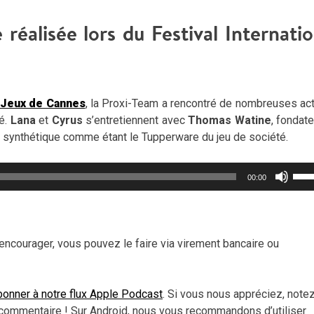
éalisée lors du Festival Internatio
s Jeux de Cannes
, la Proxi-Team a rencontré de nombreuses act
é.
Lana
et
Cyrus
s’entretiennent avec
Thomas Watine
, fondat
n synthétique comme étant le Tupperware du jeu de société.
Util
00:00
les
flèc
haut
pou
encourager, vous pouvez le faire via virement bancaire ou
aug
ou
dimi
onner à notre flux Apple Podcast
. Si vous nous appréciez, note
le
commentaire ! Sur Android, nous vous recommandons d’utiliser