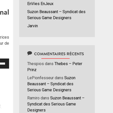
EnVies EnJeux
nal
Suzon Beaussant – Syndicat des
Serious Game Designers
Jarvin
rices
eur de
COMMENTAIRES RÉCENTS
isez
Thespios
dans
Thebes – Peter
Prinz
hes
LePionfesseur
dans
Suzon
/bas
Beaussant – Syndicat des
r
Serious Game Designers
menter
Ramiro
dans
Suzon Beaussant –
nuer
Syndicat des Serious Game
z
Designers