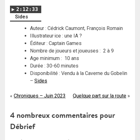
2:12:33
Sides
Auteur : Cédrick Caumont, François Romain
Illustrateur·ice : une IA ?
Éditeur : Captain Games
Nombre de joueurs et joueuses : 2 à 9
Age minimum : 10 ans
Durée : 30-60 minutes
Disponibilité : Vendu à la Caverne du Gobelin
–
Sides
Navigation
Chroniques – Juin 2023
Quelque part sur la route
de
4 nombreux commentaires pour
l’article
Débrief