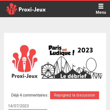
Skip
to
Menu
content
Proxi Jeux - Le podcast qui vous parle de jeux de société
Déjà 4 commentaires :
Rejoignez la discussion
14/07/2023