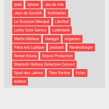
Ipad
Iphone
Jeu de rôle
Jeux de Société
KickStarter
Le Scorpion Masqué
Libellud
Lucky Duck Games
Ludonaute
Martin Wallace
Matagot
origames
Paris est Ludique
podcast
Ravensburger
Reiner Knizia
Repos Production
Sherlock Holmes Detective Conseil
Spiel des Jahres
Théo Rivière
Ystari
éditeur