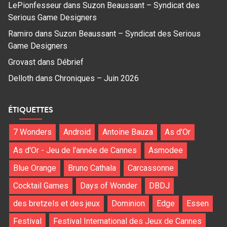
LePionfesseur
dans
Suzon Beaussant – Syndicat des
Serious Game Designers
Ramiro
dans
Suzon Beaussant – Syndicat des Serious
Game Designers
Grovast
dans
Débrief
Delloth
dans
Chroniques – Juin 2026
ÉTIQUETTES
7 Wonders
Android
Antoine Bauza
As d'Or
As d'Or - Jeu de l'année de Cannes
Asmodee
Blue Orange
Bruno Cathala
Carcassonne
Cocktail Games
Days of Wonder
DBDJ
des bretzels et des jeux
Dominion
Edge
Essen
Festival
Festival International des Jeux de Cannes