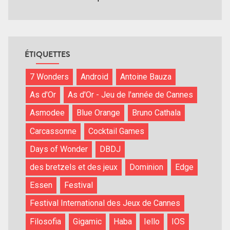
ÉTIQUETTES
7 Wonders
Android
Antoine Bauza
As d'Or
As d'Or - Jeu de l'année de Cannes
Asmodee
Blue Orange
Bruno Cathala
Carcassonne
Cocktail Games
Days of Wonder
DBDJ
des bretzels et des jeux
Dominion
Edge
Essen
Festival
Festival International des Jeux de Cannes
Filosofia
Gigamic
Haba
Iello
IOS