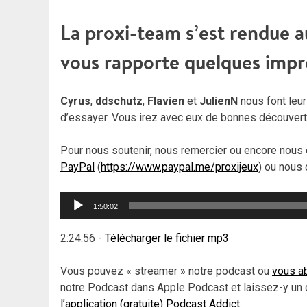
La proxi-team s’est rendue au
vous rapporte quelques impre
Cyrus
,
ddschutz
,
Flavien
et
JulienN
nous font leur
d’essayer. Vous irez avec eux de bonnes découver
Pour nous soutenir, nous remercier ou encore nous 
PayPal
(
https://www.paypal.me/proxijeux
) ou nous 
Lecteur
1:50:02
audio
2:24:56
-
Télécharger le fichier mp3
Vous pouvez « streamer » notre podcast ou
vous ab
notre Podcast dans Apple Podcast et laissez-y un 
l’application (gratuite) Podcast Addict
.