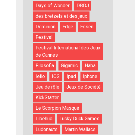
Days of Wonder
DBDJ
des bretzels et des jeux
Dominion
Edge
Essen
Festival
Festival International des Jeux
de Cannes
Filosofia
Gigamic
Haba
Iello
IOS
Ipad
Iphone
Jeu de rôle
Jeux de Société
KickStarter
Le Scorpion Masqué
Libellud
Lucky Duck Games
Ludonaute
Martin Wallace