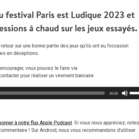
 festival Paris est Ludique 2023 et
ssions à chaud sur les jeux essayés.
 retour sur une bonne partie des jeux qu’ils ont eu l’occasion
tes en déceptions.
encourager, vous pouvez le faire via
contacter pour réaliser un virement bancaire.
Util
00:00
les
flèc
haut
pou
onner à notre flux Apple Podcast
. Si vous nous appréciez, note
aug
commentaire ! Sur Android, nous vous recommandons d’utiliser
ou