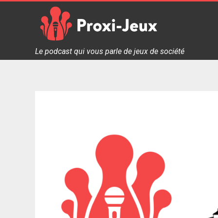
Skip
to
content
Proxi Jeux - Le podcast qui vous parle de jeux de soc
Le podcast qui vous parle de jeux de société