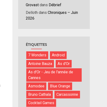
nuer
Grovast
dans
Débrief
Delloth
dans
Chroniques – Juin
ume.
2026
ÉTIQUETTES
7 Wonders
Android
Antoine Bauza
As d'Or
As d'Or - Jeu de l'année de
Cannes
s
Asmodee
Blue Orange
Bruno Cathala
Carcassonne
Cocktail Games