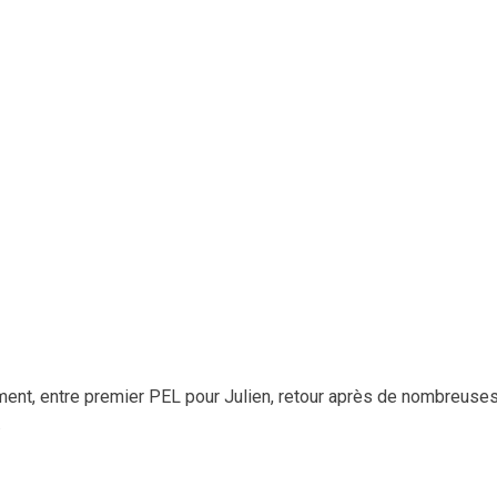
dimi
le
vol
ment, entre premier PEL pour Julien, retour après de nombreuse
.