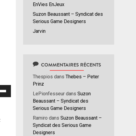
EnVies EnJeux
Suzon Beaussant – Syndicat des
Serious Game Designers
Jarvin
COMMENTAIRES RÉCENTS
Thespios
dans
Thebes – Peter
Prinz
isez
LePionfesseur
dans
Suzon
Beaussant – Syndicat des
hes
Serious Game Designers
/bas
r
Ramiro
dans
Suzon Beaussant –
z
menter
Syndicat des Serious Game
Designers