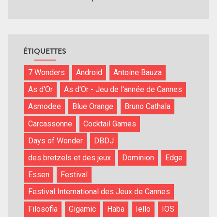
ÉTIQUETTES
7 Wonders
Android
Antoine Bauza
As d'Or
As d'Or - Jeu de l'année de Cannes
Asmodee
Blue Orange
Bruno Cathala
Carcassonne
Cocktail Games
Days of Wonder
DBDJ
des bretzels et des jeux
Dominion
Edge
Essen
Festival
Festival International des Jeux de Cannes
Filosofia
Gigamic
Haba
Iello
IOS