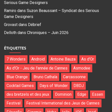
Serious Game Designers
Ramiro
dans
Suzon Beaussant – Syndicat des Serious
Game Designers
Grovast
dans
Débrief
Delloth
dans
Chroniques – Juin 2026
ÉTIQUETTES
7 Wonders
Android
Antoine Bauza
As d'Or
As d'Or - Jeu de l'année de Cannes
Asmodee
Blue Orange
Bruno Cathala
Carcassonne
Cocktail Games
Days of Wonder
DBDJ
des bretzels et des jeux
Dominion
Edge
Essen
Festival
Festival International des Jeux de Cannes