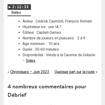
2:12:33
Sides
Auteur : Cédrick Caumont, François Romain
Illustrateur·ice : une IA ?
Éditeur : Captain Games
Nombre de joueurs et joueuses : 2 à 9
Age minimum : 10 ans
Durée : 30-60 minutes
Disponibilité : Vendu à la Caverne du Gobelin
–
Sides
Navigation
Chroniques – Juin 2023
Quelque part sur la route
de
4 nombreux commentaires pour
l’article
Débrief