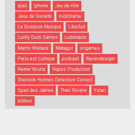
Ipad
Iphone
Jeu de rôle
Jeux de Société
KickStarter
Le Scorpion Masqué
Libellud
Lucky Duck Games
Ludonaute
Martin Wallace
Matagot
origames
Paris est Ludique
podcast
Ravensburger
Reiner Knizia
Repos Production
Sherlock Holmes Detective Conseil
Spiel des Jahres
Théo Rivière
Ystari
éditeur