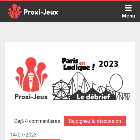
Skip
to
Menu
content
Proxi Jeux - Le podcast qui vous parle de jeux de société
Déjà 4 commentaires :
Rejoignez la discussion
14/07/2023