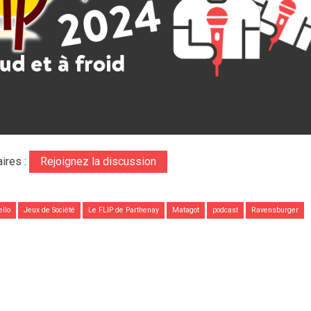
ires :
Rejoignez la discussion
ello
Jeux de Société
Le FLIP de Parthenay
Matagot
podcast
Ravensburger