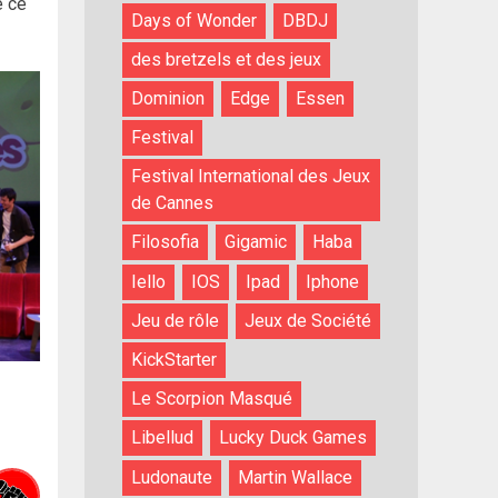
e ce
Days of Wonder
DBDJ
des bretzels et des jeux
Dominion
Edge
Essen
Festival
Festival International des Jeux
de Cannes
Filosofia
Gigamic
Haba
Iello
IOS
Ipad
Iphone
Jeu de rôle
Jeux de Société
KickStarter
Le Scorpion Masqué
Libellud
Lucky Duck Games
Ludonaute
Martin Wallace