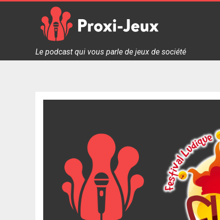
Skip
to
content
Proxi Jeux - Le podcast qui vous parle de jeux de soc
Le podcast qui vous parle de jeux de société