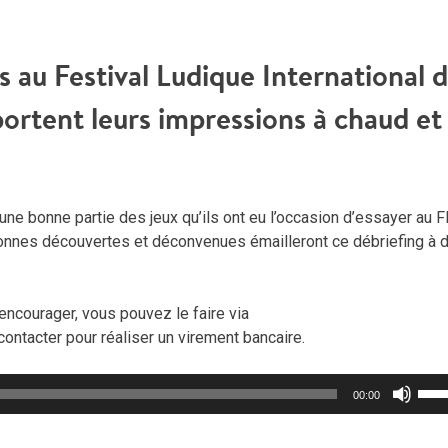
s au Festival Ludique International 
ortent leurs impressions à chaud et
une bonne partie des jeux qu’ils ont eu l’occasion d’essayer au 
Bonnes découvertes et déconvenues émailleront ce débriefing à 
encourager, vous pouvez le faire via
contacter pour réaliser un virement bancaire.
Util
00:00
les
flèc