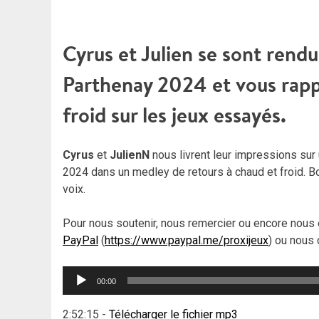
Cyrus et Julien se sont rendu
Parthenay 2024 et vous rapp
froid sur les jeux essayés.
Cyrus
et
JulienN
nous livrent leur impressions sur 
2024 dans un medley de retours à chaud et froid. 
voix.
Pour nous soutenir, nous remercier ou encore nous 
PayPal
(
https://www.paypal.me/proxijeux
) ou nous 
Lecteur
00:00
audio
2:52:15
-
Télécharger le fichier mp3