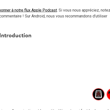
haut
pou
onner à notre flux Apple Podcast
. Si vous nous appréciez, note
aug
commentaire ! Sur Android, nous vous recommandons d’utiliser
ou
dimi
le
Introduction
vol