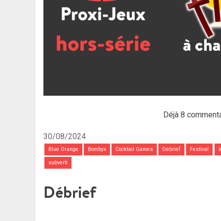
Déjà 8 commenta
30/08/2024
Blue Orange
Bombyx
Cocktail Games
Debrief
Festival
I
subverti
Débrief