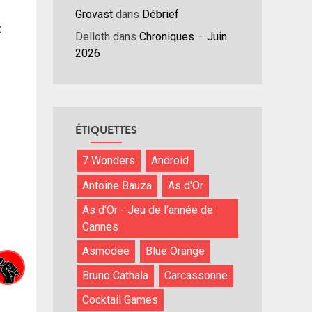
/bas
Grovast
dans
Débrief
r
z
Delloth
dans
Chroniques – Juin
menter
2026
nuer
ume.
ÉTIQUETTES
7 Wonders
Android
Antoine Bauza
As d'Or
As d'Or - Jeu de l'année de
Cannes
Asmodee
Blue Orange
Bruno Cathala
Carcassonne
Cocktail Games