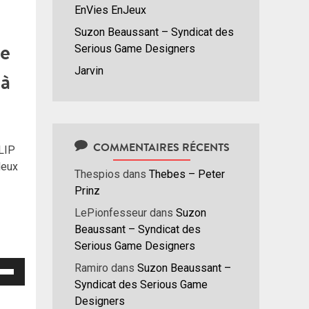
EnVies EnJeux
Suzon Beaussant – Syndicat des
de
Serious Game Designers
Jarvin
 à
COMMENTAIRES RÉCENTS
FLIP
deux
Thespios
dans
Thebes – Peter
Prinz
LePionfesseur
dans
Suzon
Beaussant – Syndicat des
Serious Game Designers
isez
Ramiro
dans
Suzon Beaussant –
Syndicat des Serious Game
hes
Designers