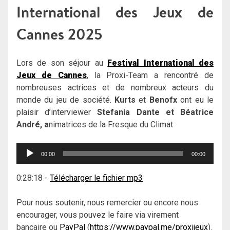
International des Jeux de
Cannes 2025
Lors de son séjour au
Festival International des
Jeux de Cannes
, la Proxi-Team a rencontré de
nombreuses actrices et de nombreux acteurs du
monde du jeu de société.
Kurts
et
Benofx
ont eu le
plaisir d’interviewer
Stefania Dante et Béatrice
André, a
nimatrices de la Fresque du Climat
Lecteur
00:00
00:00
audio
0:28:18
-
Télécharger le fichier mp3
Pour nous soutenir, nous remercier ou encore nous
encourager, vous pouvez le faire via virement
bancaire ou
PayPal
(
https://www.paypal.me/proxijeux
).