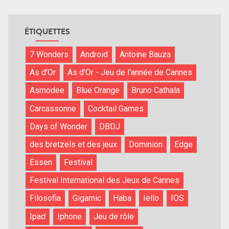
ÉTIQUETTES
7 Wonders
Android
Antoine Bauza
As d'Or
As d'Or - Jeu de l'année de Cannes
Asmodee
Blue Orange
Bruno Cathala
Carcassonne
Cocktail Games
Days of Wonder
DBDJ
des bretzels et des jeux
Dominion
Edge
Essen
Festival
Festival International des Jeux de Cannes
Filosofia
Gigamic
Haba
Iello
IOS
Ipad
Iphone
Jeu de rôle