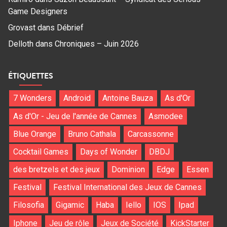
Game Designers
Grovast
dans
Débrief
Delloth
dans
Chroniques – Juin 2026
ÉTIQUETTES
7 Wonders
Android
Antoine Bauza
As d'Or
As d'Or - Jeu de l'année de Cannes
Asmodee
Blue Orange
Bruno Cathala
Carcassonne
Cocktail Games
Days of Wonder
DBDJ
des bretzels et des jeux
Dominion
Edge
Essen
Festival
Festival International des Jeux de Cannes
Filosofia
Gigamic
Haba
Iello
IOS
Ipad
Iphone
Jeu de rôle
Jeux de Société
KickStarter