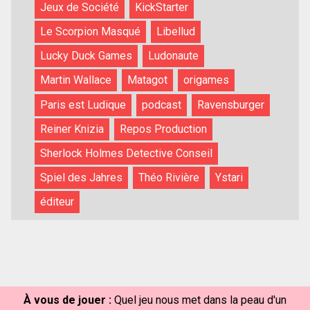
Jeux de Société
KickStarter
Le Scorpion Masqué
Libellud
Lucky Duck Games
Ludonaute
Martin Wallace
Matagot
origames
Paris est Ludique
podcast
Ravensburger
Reiner Knizia
Repos Production
Sherlock Holmes Detective Conseil
Spiel des Jahres
Théo Rivière
Ystari
éditeur
À vous de jouer :
Quel jeu nous met dans la peau d'un