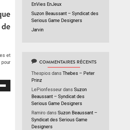
EnVies EnJeux
que
Suzon Beaussant – Syndicat des
Serious Game Designers
 de
Jarvin
es et
COMMENTAIRES RÉCENTS
, pour
Thespios
dans
Thebes – Peter
Prinz
isez
LePionfesseur
dans
Suzon
Beaussant – Syndicat des
hes
Serious Game Designers
/bas
r
Ramiro
dans
Suzon Beaussant –
menter
Syndicat des Serious Game
Designers