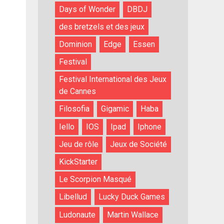
Days of Wonder
DBDJ
des bretzels et des jeux
Dominion
Edge
Essen
Festival
Festival International des Jeux
de Cannes
Filosofia
Gigamic
Haba
Iello
IOS
Ipad
Iphone
Jeu de rôle
Jeux de Société
KickStarter
Le Scorpion Masqué
Libellud
Lucky Duck Games
Ludonaute
Martin Wallace