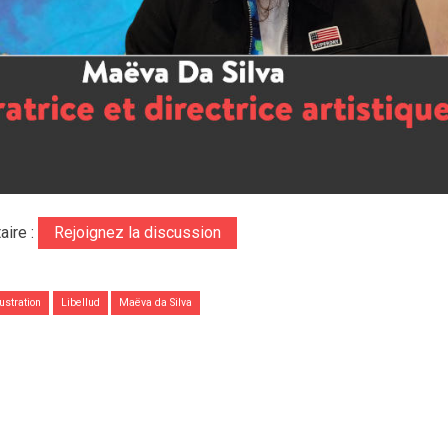
ire :
Rejoignez la discussion
lustration
Libellud
Maëva da Silva