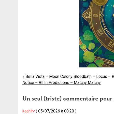
Navigation
Bella Vista – Moon Colony Bloodbath – Locus – 
Notice – All In Predictions – Matchy Matchy
de
l’article
Un seul (triste) commentaire pour
kaahlrv
05/07/2026 à 00:20