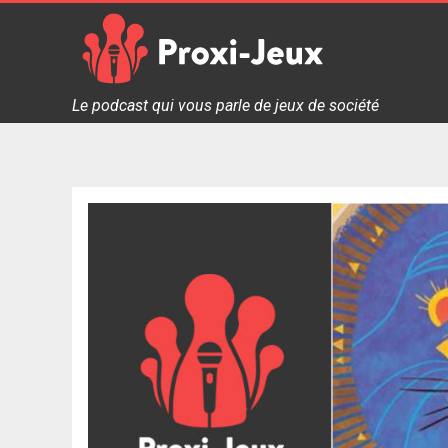
Skip
to
content
Proxi Jeux - Le podcast qui vous parle de jeux de soc
Le podcast qui vous parle de jeux de société