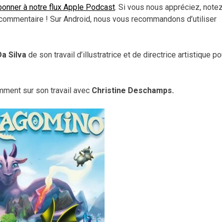
dimi
onner à notre flux Apple Podcast
. Si vous nous appréciez, note
le
commentaire ! Sur Android, nous vous recommandons d’utiliser
vol
a Silva
de son travail d’illustratrice et de directrice artistique po
mment sur son travail avec
Christine Deschamps.