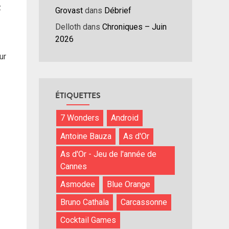
nuer
z
Grovast
dans
Débrief
Delloth
dans
Chroniques – Juin
ume.
2026
ur
ÉTIQUETTES
7 Wonders
Android
Antoine Bauza
As d'Or
As d'Or - Jeu de l'année de
Cannes
Asmodee
Blue Orange
Bruno Cathala
Carcassonne
Cocktail Games