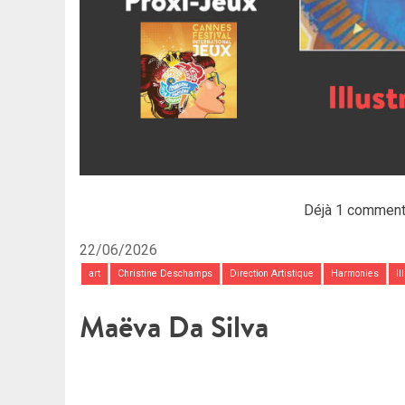
Déjà 1 commenta
22/06/2026
art
Christine Deschamps
Direction Artistique
Harmonies
Il
Maëva Da Silva