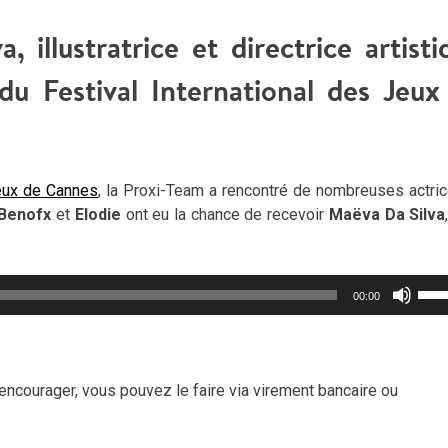
 illustratrice et directrice artisti
 du Festival International des Jeux
Jeux de Cannes
, la Proxi-Team a rencontré de nombreuses actric
Benofx
et
Elodie
ont eu la chance de recevoir
Maëva Da Silva
Util
00:00
les
flèc
haut
pou
encourager, vous pouvez le faire via virement bancaire ou
aug
ou