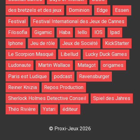
des bretzels et des jeux
Dominion
Edge
Essen
Festival
Festival International des Jeux de Cannes
Filosofia
Gigamic
Haba
Iello
IOS
Ipad
Iphone
Jeu de rôle
Jeux de Société
KickStarter
Le Scorpion Masqué
Libellud
Lucky Duck Games
Ludonaute
Martin Wallace
Matagot
origames
Paris est Ludique
podcast
Ravensburger
Reiner Knizia
Repos Production
Sherlock Holmes Detective Conseil
Spiel des Jahres
Théo Rivière
Ystari
éditeur
© Proxi-Jeux 2026