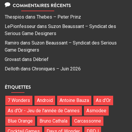
COMMENTAIRES RÉCENTS
Thespios
dans
Thebes – Peter Prinz
LePionfesseur
dans
Suzon Beaussant – Syndicat des
Serious Game Designers
Ramiro
dans
Suzon Beaussant – Syndicat des Serious
Game Designers
Grovast
dans
Débrief
Delloth
dans
Chroniques – Juin 2026
ÉTIQUETTES
7 Wonders
Android
Antoine Bauza
As d'Or
As d'Or - Jeu de l'année de Cannes
Asmodee
Blue Orange
Bruno Cathala
Carcassonne
Cocktail Games
Days of Wonder
DBDJ