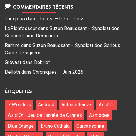
COMMENTAIRES RÉCENTS
Thespios
dans
Thebes – Peter Prinz
LePionfesseur
dans
Suzon Beaussant – Syndicat des
Serious Game Designers
Ramiro
dans
Suzon Beaussant – Syndicat des Serious
Game Designers
Grovast
dans
Débrief
Delloth
dans
Chroniques – Juin 2026
ÉTIQUETTES
7 Wonders
Android
Antoine Bauza
As d'Or
As d'Or - Jeu de l'année de Cannes
Asmodee
Blue Orange
Bruno Cathala
Carcassonne