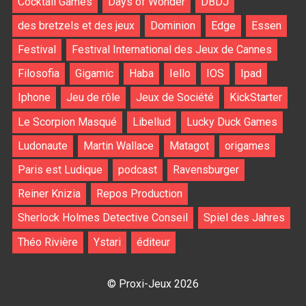
Cocktail Games
Days of Wonder
DBDJ
des bretzels et des jeux
Dominion
Edge
Essen
Festival
Festival International des Jeux de Cannes
Filosofia
Gigamic
Haba
Iello
IOS
Ipad
Iphone
Jeu de rôle
Jeux de Société
KickStarter
Le Scorpion Masqué
Libellud
Lucky Duck Games
Ludonaute
Martin Wallace
Matagot
origames
Paris est Ludique
podcast
Ravensburger
Reiner Knizia
Repos Production
Sherlock Holmes Detective Conseil
Spiel des Jahres
Théo Rivière
Ystari
éditeur
© Proxi-Jeux 2026