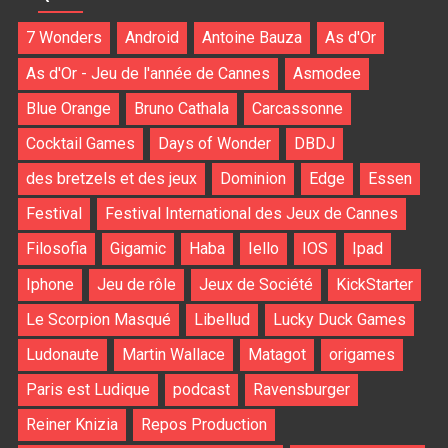
7 Wonders
Android
Antoine Bauza
As d'Or
As d'Or - Jeu de l'année de Cannes
Asmodee
Blue Orange
Bruno Cathala
Carcassonne
Cocktail Games
Days of Wonder
DBDJ
des bretzels et des jeux
Dominion
Edge
Essen
Festival
Festival International des Jeux de Cannes
Filosofia
Gigamic
Haba
Iello
IOS
Ipad
Iphone
Jeu de rôle
Jeux de Société
KickStarter
Le Scorpion Masqué
Libellud
Lucky Duck Games
Ludonaute
Martin Wallace
Matagot
origames
Paris est Ludique
podcast
Ravensburger
Reiner Knizia
Repos Production