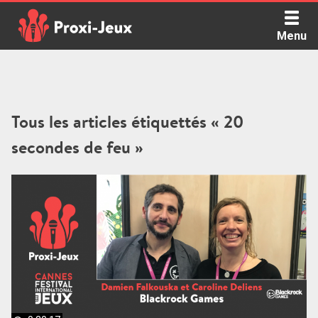
Skip
to
Menu
content
Proxi Jeux - Le podcast qui vous parle de jeux de société
Tous les articles étiquettés « 20
secondes de feu »