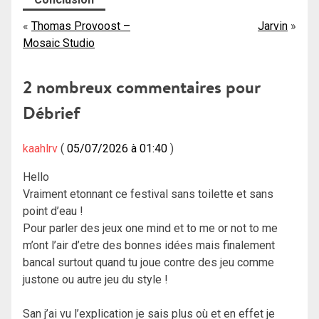
Navigation
Thomas Provoost –
Jarvin
Mosaic Studio
de
l’article
2 nombreux commentaires pour
Débrief
kaahlrv
05/07/2026 à 01:40
Hello
Vraiment etonnant ce festival sans toilette et sans
point d’eau !
Pour parler des jeux one mind et to me or not to me
m’ont l’air d’etre des bonnes idées mais finalement
bancal surtout quand tu joue contre des jeu comme
justone ou autre jeu du style !
San j’ai vu l’explication je sais plus où et en effet je