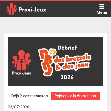
Skip
to
Menu
content
Proxi Jeux - Le podcast qui vous parle de jeux de société
Déjà 2 commentaires :
Rejoignez la discussion
03/07/2026