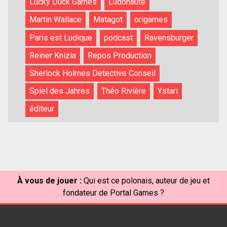
Lucky Duck Games
Ludonaute
Martin Wallace
Matagot
origames
Paris est Ludique
podcast
Ravensburger
Reiner Knizia
Repos Production
Sherlock Holmes Detective Conseil
Spiel des Jahres
Théo Rivière
Ystari
éditeur
À vous de jouer :
Qui est ce polonais, auteur de jeu et
fondateur de Portal Games ?