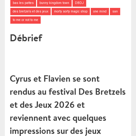
bas les pattes
bunny kingdom town
DBDJ
des bretzels et des jeux
morty sorty magic shop
one mind
san
to me or not to me
Débrief
Cyrus et Flavien se sont
rendus au festival Des Bretzels
et des Jeux 2026 et
reviennent avec quelques
impressions sur des jeux