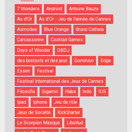
7 Wonders
Android
Antoine Bauza
As d'Or
As d'Or - Jeu de l'année de Cannes
Asmodee
Blue Orange
Bruno Cathala
Carcassonne
Cocktail Games
Days of Wonder
DBDJ
des bretzels et des jeux
Dominion
Edge
Essen
Festival
Festival International des Jeux de Cannes
Filosofia
Gigamic
Haba
Iello
IOS
Ipad
Iphone
Jeu de rôle
Jeux de Société
KickStarter
Le Scorpion Masqué
Libellud