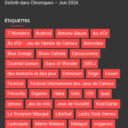
Delloth
dans
Chroniques – Juin 2026
ÉTIQUETTES
7 Wonders
Android
Antoine Bauza
As d'Or
As d'Or - Jeu de l'année de Cannes
Asmodee
Blue Orange
Bruno Cathala
Carcassonne
Cocktail Games
Days of Wonder
DBDJ
des bretzels et des jeux
Dominion
Edge
Essen
Festival
Festival International des Jeux de Cannes
Filosofia
Gigamic
Haba
Iello
IOS
Ipad
Iphone
Jeu de rôle
Jeux de Société
KickStarter
Le Scorpion Masqué
Libellud
Lucky Duck Games
Ludonaute
Martin Wallace
Matagot
origames