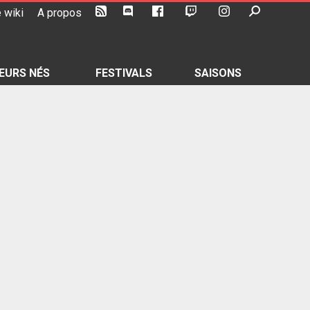
 wiki
A propos
EURS NÉS
FESTIVALS
SAISONS