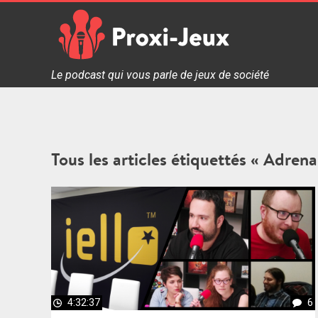
Skip
to
content
Proxi Jeux - Le podcast qui vous parle de jeux de soc
Le podcast qui vous parle de jeux de société
Tous les articles étiquettés « Adrena
4:32:37
6