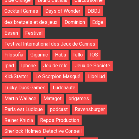
Blue Orange
Bruno Cathala
Carcassonne
Cocktail Games
Days of Wonder
DBDJ
des bretzels et des jeux
Dominion
Edge
Essen
Festival
Festival International des Jeux de Cannes
Filosofia
Gigamic
Haba
Iello
IOS
Ipad
Iphone
Jeu de rôle
Jeux de Société
KickStarter
Le Scorpion Masqué
Libellud
Lucky Duck Games
Ludonaute
Martin Wallace
Matagot
origames
Paris est Ludique
podcast
Ravensburger
Reiner Knizia
Repos Production
Sherlock Holmes Detective Conseil