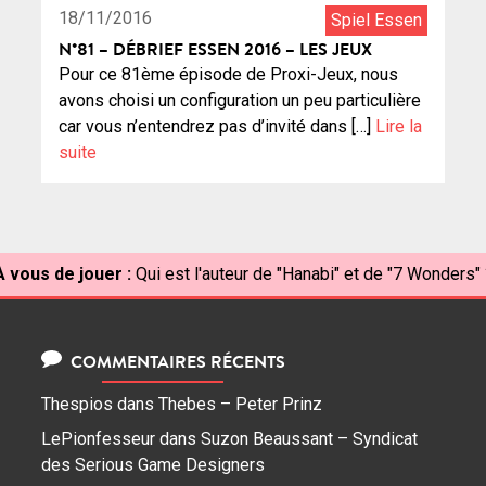
18/11/2016
Spiel Essen
N°81 – DÉBRIEF ESSEN 2016 – LES JEUX
Pour ce 81ème épisode de Proxi-Jeux, nous
avons choisi un configuration un peu particulière
car vous n’entendrez pas d’invité dans […]
Lire la
suite
À vous de jouer :
Qui est l'auteur de "Hanabi" et de "7 Wonders" 
COMMENTAIRES RÉCENTS
Thespios
dans
Thebes – Peter Prinz
LePionfesseur
dans
Suzon Beaussant – Syndicat
des Serious Game Designers