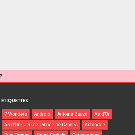
?
ÉTIQUETTES
7 Wonders
Android
Antoine Bauza
As d'Or
As d'Or - Jeu de l'année de Cannes
Asmodee