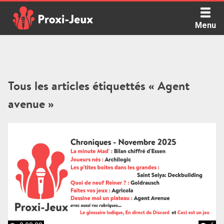
Skip
to
Menu
content
Proxi Jeux - Le podcast qui vous parle de jeux de société
Tous les articles étiquettés « Agent
avenue »