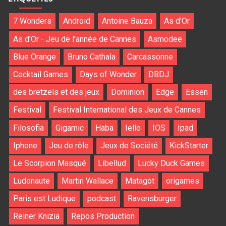
7 Wonders
Android
Antoine Bauza
As d'Or
As d'Or - Jeu de l'année de Cannes
Asmodee
Blue Orange
Bruno Cathala
Carcassonne
Cocktail Games
Days of Wonder
DBDJ
des bretzels et des jeux
Dominion
Edge
Essen
Festival
Festival International des Jeux de Cannes
Filosofia
Gigamic
Haba
Iello
IOS
Ipad
Iphone
Jeu de rôle
Jeux de Société
KickStarter
Le Scorpion Masqué
Libellud
Lucky Duck Games
Ludonaute
Martin Wallace
Matagot
origames
Paris est Ludique
podcast
Ravensburger
Reiner Knizia
Repos Production