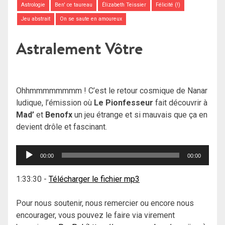
Astrologie
Ben' ce taureau
Élizabeth Teissier
Félicité (!)
Jeu abstrait
On se saute en amoureux
Astralement Vôtre
Ohhmmmmmmmm ! C’est le retour cosmique de Nanar
ludique, l’émission où
Le Pionfesseur
fait découvrir à
Mad’
et
Benofx
un jeu étrange et si mauvais que ça en
devient drôle et fascinant.
Lecteur
00:00
00:00
audio
1:33:30
-
Télécharger le fichier mp3
Pour nous soutenir, nous remercier ou encore nous
encourager, vous pouvez le faire via virement