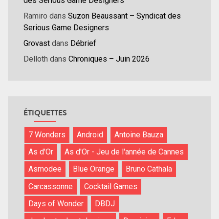
des Serious Game Designers
Ramiro
dans
Suzon Beaussant – Syndicat des
Serious Game Designers
Grovast
dans
Débrief
Delloth
dans
Chroniques – Juin 2026
ÉTIQUETTES
7 Wonders
Android
Antoine Bauza
As d'Or
As d'Or - Jeu de l'année de Cannes
Asmodee
Blue Orange
Bruno Cathala
Carcassonne
Cocktail Games
Days of Wonder
DBDJ