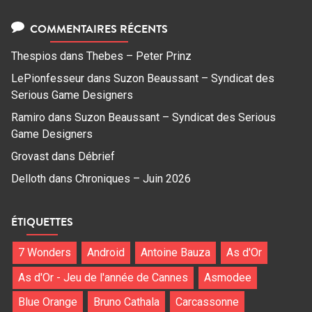
COMMENTAIRES RÉCENTS
Thespios
dans
Thebes – Peter Prinz
LePionfesseur
dans
Suzon Beaussant – Syndicat des
Serious Game Designers
Ramiro
dans
Suzon Beaussant – Syndicat des Serious
Game Designers
Grovast
dans
Débrief
Delloth
dans
Chroniques – Juin 2026
ÉTIQUETTES
7 Wonders
Android
Antoine Bauza
As d'Or
As d'Or - Jeu de l'année de Cannes
Asmodee
Blue Orange
Bruno Cathala
Carcassonne