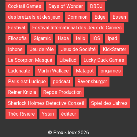
Cocktail Games
Days of Wonder
DBDJ
des bretzels et des jeux
Dominion
Edge
Essen
Festival
Festival International des Jeux de Cannes
Filosofia
Gigamic
Haba
Iello
IOS
Ipad
Iphone
Jeu de rôle
Jeux de Société
KickStarter
Le Scorpion Masqué
Libellud
Lucky Duck Games
Ludonaute
Martin Wallace
Matagot
origames
Paris est Ludique
podcast
Ravensburger
Reiner Knizia
Repos Production
Sherlock Holmes Detective Conseil
Spiel des Jahres
Théo Rivière
Ystari
éditeur
© Proxi-Jeux 2026