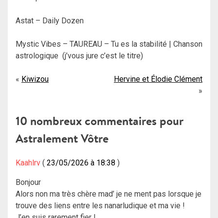
Astat – Daily Dozen
Mystic Vibes – TAUREAU – Tu es la stabilité | Chanson
astrologique (j’vous jure c’est le titre)
Navigation
Kiwizou
Hervine et Élodie Clément
de
l’article
10 nombreux commentaires pour
Astralement Vôtre
Kaahlrv
23/05/2026 à 18:38
Bonjour
Alors non ma très chère mad’ je ne ment pas lorsque je
trouve des liens entre les nanarludique et ma vie !
J’en suis rarement fier !