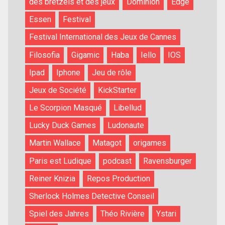
des bretzels et des jeux
Dominion
Edge
Essen
Festival
Festival International des Jeux de Cannes
Filosofia
Gigamic
Haba
Iello
IOS
Ipad
Iphone
Jeu de rôle
Jeux de Société
KickStarter
Le Scorpion Masqué
Libellud
Lucky Duck Games
Ludonaute
Martin Wallace
Matagot
origames
Paris est Ludique
podcast
Ravensburger
Reiner Knizia
Repos Production
Sherlock Holmes Detective Conseil
Spiel des Jahres
Théo Rivière
Ystari