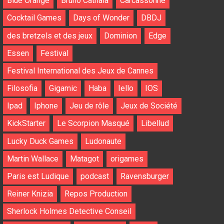
Blue Orange
Bruno Cathala
Carcassonne
Cocktail Games
Days of Wonder
DBDJ
des bretzels et des jeux
Dominion
Edge
Essen
Festival
Festival International des Jeux de Cannes
Filosofia
Gigamic
Haba
Iello
IOS
Ipad
Iphone
Jeu de rôle
Jeux de Société
KickStarter
Le Scorpion Masqué
Libellud
Lucky Duck Games
Ludonaute
Martin Wallace
Matagot
origames
Paris est Ludique
podcast
Ravensburger
Reiner Knizia
Repos Production
Sherlock Holmes Detective Conseil