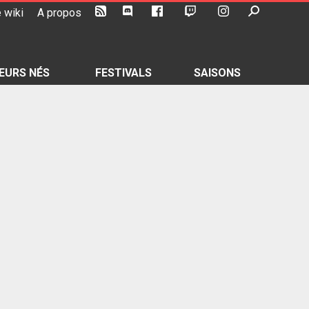
 wiki
A propos
EURS NÉS
FESTIVALS
SAISONS