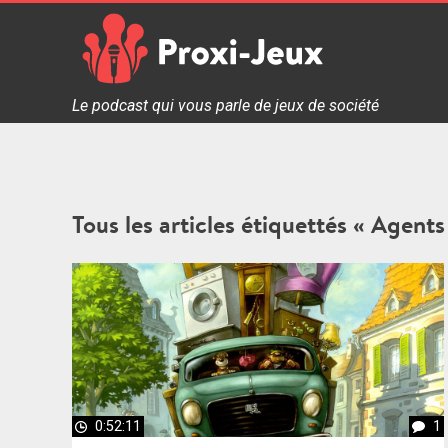
Skip
to
content
Proxi Jeux - Le podcast qui vous parle de jeux de soc
Le podcast qui vous parle de jeux de société
Tous les articles étiquettés « Agents
0:52:11
1