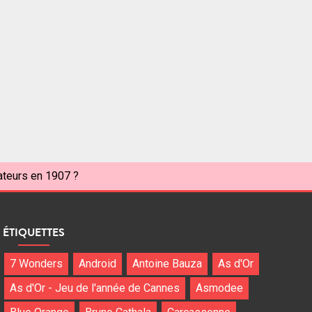
rateurs en 1907 ?
ÉTIQUETTES
7 Wonders
Android
Antoine Bauza
As d'Or
As d'Or - Jeu de l'année de Cannes
Asmodee