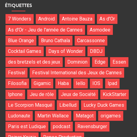
ÉTIQUETTES
7 Wonders
Android
Antoine Bauza
As d'Or
As d'Or - Jeu de l'année de Cannes
Asmodee
Blue Orange
Bruno Cathala
Carcassonne
Cocktail Games
Days of Wonder
DBDJ
des bretzels et des jeux
Dominion
Edge
Essen
Festival
Festival International des Jeux de Cannes
Filosofia
Gigamic
Haba
Iello
IOS
Ipad
Iphone
Jeu de rôle
Jeux de Société
KickStarter
Le Scorpion Masqué
Libellud
Lucky Duck Games
Ludonaute
Martin Wallace
Matagot
origames
Paris est Ludique
podcast
Ravensburger