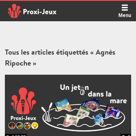
Skip
to
Menu
content
Proxi Jeux - Le podcast qui vous parle de jeux de société
Tous les articles étiquettés « Agnès
Ripoche »