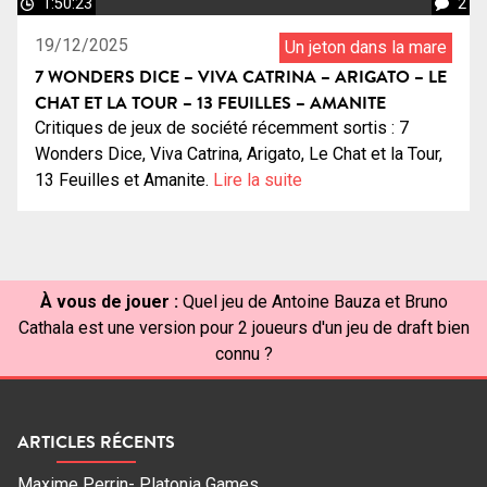
1:50:23
2
19/12/2025
Un jeton dans la mare
7 WONDERS DICE – VIVA CATRINA – ARIGATO – LE
CHAT ET LA TOUR – 13 FEUILLES – AMANITE
Critiques de jeux de société récemment sortis : 7
Wonders Dice, Viva Catrina, Arigato, Le Chat et la Tour,
13 Feuilles et Amanite.
Lire la suite
À vous de jouer :
Quel jeu de Antoine Bauza et Bruno
Cathala est une version pour 2 joueurs d'un jeu de draft bien
connu ?
ARTICLES RÉCENTS
Maxime Perrin- Platonia Games