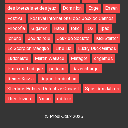
des bretzels et des jeux
Dominion
Edge
Essen
Festival
Festival International des Jeux de Cannes
Filosofia
Gigamic
Haba
Iello
IOS
Ipad
Iphone
Jeu de rôle
Jeux de Société
KickStarter
Le Scorpion Masqué
Libellud
Lucky Duck Games
Ludonaute
Martin Wallace
Matagot
origames
Paris est Ludique
podcast
Ravensburger
Reiner Knizia
Repos Production
Sherlock Holmes Detective Conseil
Spiel des Jahres
Théo Rivière
Ystari
éditeur
© Proxi-Jeux 2026