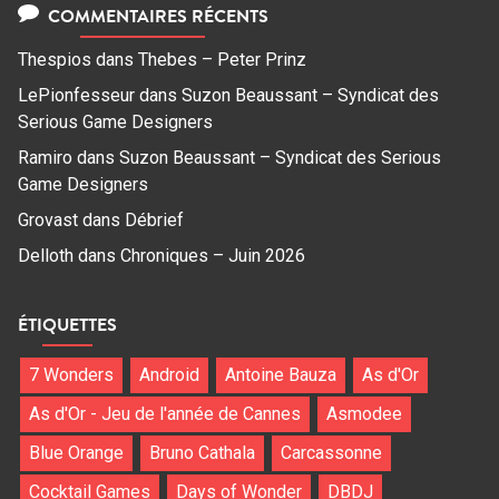
COMMENTAIRES RÉCENTS
Thespios
dans
Thebes – Peter Prinz
LePionfesseur
dans
Suzon Beaussant – Syndicat des
Serious Game Designers
Ramiro
dans
Suzon Beaussant – Syndicat des Serious
Game Designers
Grovast
dans
Débrief
Delloth
dans
Chroniques – Juin 2026
ÉTIQUETTES
7 Wonders
Android
Antoine Bauza
As d'Or
As d'Or - Jeu de l'année de Cannes
Asmodee
Blue Orange
Bruno Cathala
Carcassonne
Cocktail Games
Days of Wonder
DBDJ