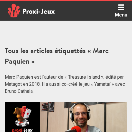
Skip
to
Menu
content
Proxi Jeux - Le podcast qui vous parle de jeux de société
Tous les articles étiquettés « Marc
Paquien »
Marc Paquien est l’auteur de « Treasure Island », édité par
Matagot en 2018. Il a aussi co-créé le jeu « Yamataï » avec
Bruno Cathala.