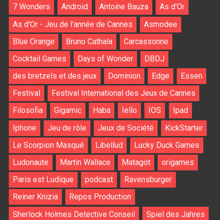
7 Wonders
Android
Antoine Bauza
As d'Or
As d'Or - Jeu de l'année de Cannes
Asmodee
Blue Orange
Bruno Cathala
Carcassonne
Cocktail Games
Days of Wonder
DBDJ
des bretzels et des jeux
Dominion
Edge
Essen
Festival
Festival International des Jeux de Cannes
Filosofia
Gigamic
Haba
Iello
IOS
Ipad
Iphone
Jeu de rôle
Jeux de Société
KickStarter
Le Scorpion Masqué
Libellud
Lucky Duck Games
Ludonaute
Martin Wallace
Matagot
origames
Paris est Ludique
podcast
Ravensburger
Reiner Knizia
Repos Production
Sherlock Holmes Detective Conseil
Spiel des Jahres