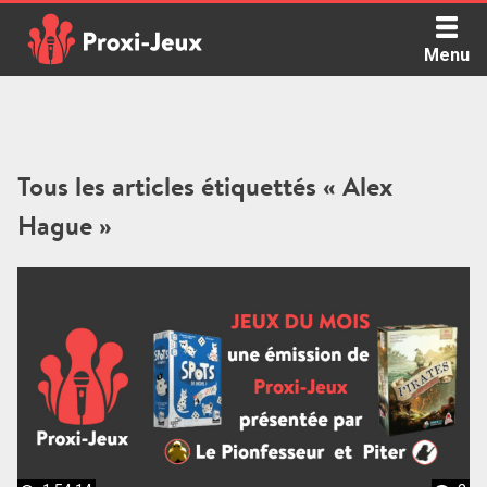
Skip
to
Menu
content
Proxi Jeux - Le podcast qui vous parle de jeux de société
Tous les articles étiquettés « Alex
Hague »