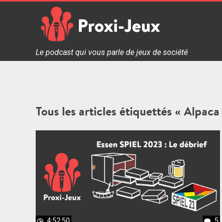
Skip
to
content
Proxi Jeux - Le podcast qui vous parle de jeux de soc
Le podcast qui vous parle de jeux de société
Tous les articles étiquettés « Alpaca
4:52:50
5