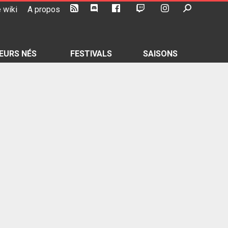
 wiki
A propos
EURS NÉS
FESTIVALS
SAISONS