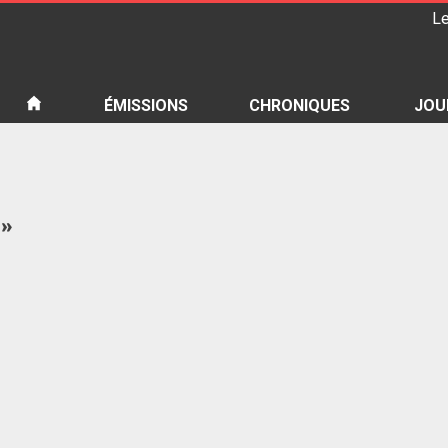
Le
iété
ÉMISSIONS
CHRONIQUES
JOU
 »