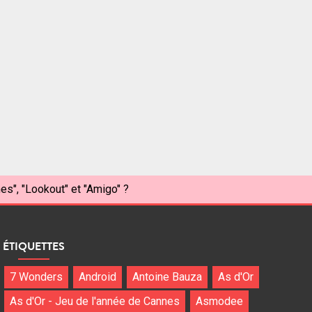
s", "Lookout" et "Amigo" ?
ÉTIQUETTES
7 Wonders
Android
Antoine Bauza
As d'Or
As d'Or - Jeu de l'année de Cannes
Asmodee