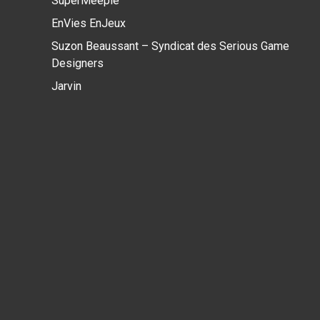
SuperMeeple
EnVies EnJeux
Suzon Beaussant – Syndicat des Serious Game
Designers
Jarvin