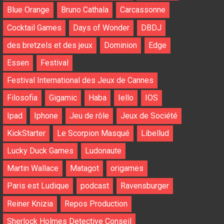
Blue Orange
Bruno Cathala
Carcassonne
Cocktail Games
Days of Wonder
DBDJ
des bretzels et des jeux
Dominion
Edge
Essen
Festival
Festival International des Jeux de Cannes
Filosofia
Gigamic
Haba
Iello
IOS
Ipad
Iphone
Jeu de rôle
Jeux de Société
KickStarter
Le Scorpion Masqué
Libellud
Lucky Duck Games
Ludonaute
Martin Wallace
Matagot
origames
Paris est Ludique
podcast
Ravensburger
Reiner Knizia
Repos Production
Sherlock Holmes Detective Conseil