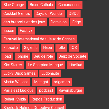
Blue Orange
Bruno Cathala
Carcassonne
Cocktail Games
Days of Wonder
DBDJ
des bretzels et des jeux
Dominion
Edge
Essen
Festival
Festival International des Jeux de Cannes
Filosofia
Gigamic
Haba
Iello
IOS
Ipad
Iphone
Jeu de rôle
Jeux de Société
KickStarter
Le Scorpion Masqué
Libellud
Lucky Duck Games
Ludonaute
Martin Wallace
Matagot
origames
Paris est Ludique
podcast
Ravensburger
Reiner Knizia
Repos Production
Sherlock Holmes Detective Conseil