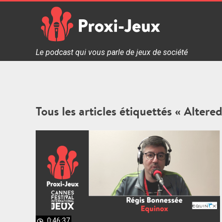
Skip
to
content
Proxi Jeux - Le podcast qui vous parle de jeux de soc
Le podcast qui vous parle de jeux de société
Tous les articles étiquettés « Altered
0:46:37