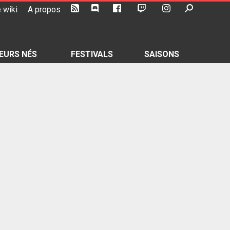
 wiki
A propos
EURS NÉS
FESTIVALS
SAISONS