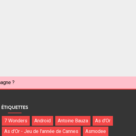
magne ?
ÉTIQUETTES
7 Wonders
Android
Antoine Bauza
As d'Or
As d'Or - Jeu de l'année de Cannes
Asmodee