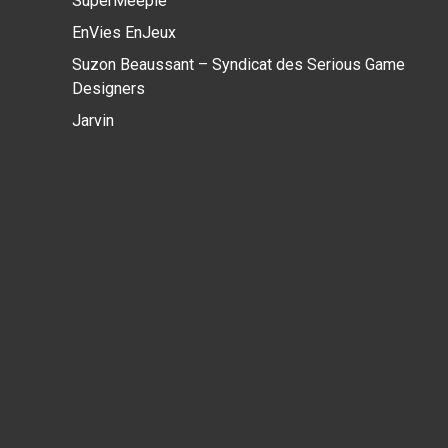
SuperMeeple
EnVies EnJeux
Suzon Beaussant – Syndicat des Serious Game
Designers
Jarvin