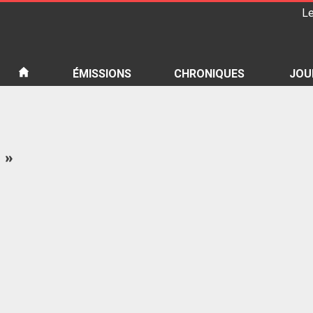
Le
iété
ÉMISSIONS
CHRONIQUES
JOU
 »