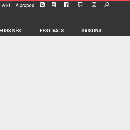
 wiki
A propos
EURS NÉS
FESTIVALS
SAISONS