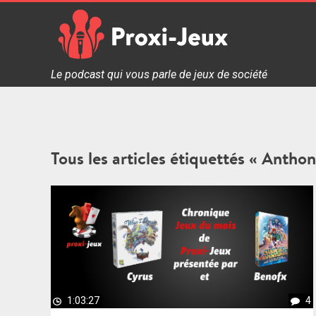
Skip
to
content
Proxi Jeux - Le podcast qui vous parle de jeux de soc
Le podcast qui vous parle de jeux de société
Tous les articles étiquettés « Anth
1:03:27
4