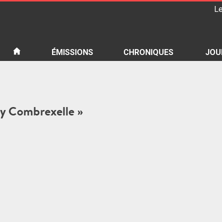
Le
iété
ÉMISSIONS
CHRONIQUES
JOU
ony Combrexelle »