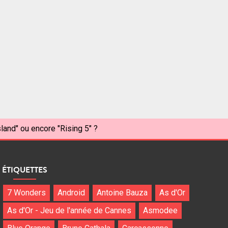
sland" ou encore "Rising 5" ?
ÉTIQUETTES
7 Wonders
Android
Antoine Bauza
As d'Or
As d'Or - Jeu de l'année de Cannes
Asmodee