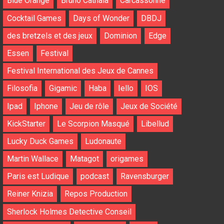
Blue Orange
Bruno Cathala
Carcassonne
Cocktail Games
Days of Wonder
DBDJ
des bretzels et des jeux
Dominion
Edge
Essen
Festival
Festival International des Jeux de Cannes
Filosofia
Gigamic
Haba
Iello
IOS
Ipad
Iphone
Jeu de rôle
Jeux de Société
KickStarter
Le Scorpion Masqué
Libellud
Lucky Duck Games
Ludonaute
Martin Wallace
Matagot
origames
Paris est Ludique
podcast
Ravensburger
Reiner Knizia
Repos Production
Sherlock Holmes Detective Conseil