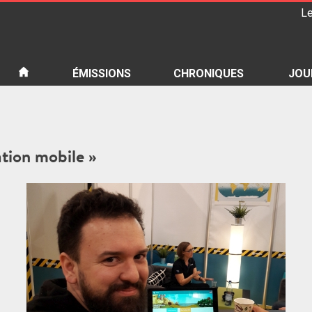
Le
iété
ÉMISSIONS
CHRONIQUES
JOU
ation mobile »