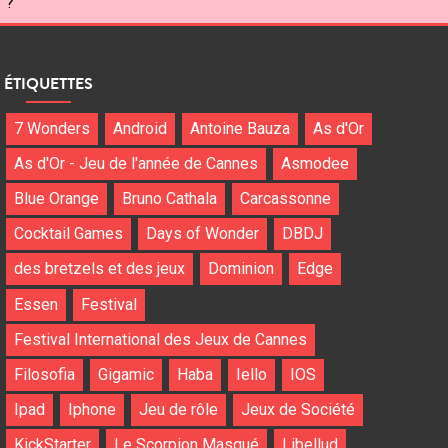
" ?
ÉTIQUETTES
7 Wonders
Android
Antoine Bauza
As d'Or
As d'Or - Jeu de l'année de Cannes
Asmodee
Blue Orange
Bruno Cathala
Carcassonne
Cocktail Games
Days of Wonder
DBDJ
des bretzels et des jeux
Dominion
Edge
Essen
Festival
Festival International des Jeux de Cannes
Filosofia
Gigamic
Haba
Iello
IOS
Ipad
Iphone
Jeu de rôle
Jeux de Société
KickStarter
Le Scorpion Masqué
Libellud