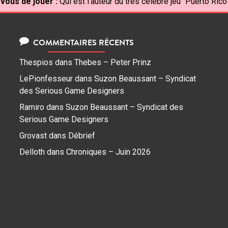
 vous de jouer :
Qui est l'auteur du très célèbre jeu "Puerto Rico
COMMENTAIRES RÉCENTS
Thespios
dans
Thebes – Peter Prinz
LePionfesseur
dans
Suzon Beaussant – Syndicat
des Serious Game Designers
Ramiro
dans
Suzon Beaussant – Syndicat des
Serious Game Designers
Grovast
dans
Débrief
Delloth
dans
Chroniques – Juin 2026