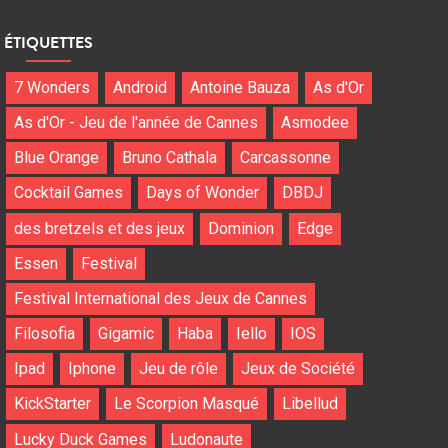
ÉTIQUETTES
7 Wonders
Android
Antoine Bauza
As d'Or
As d'Or - Jeu de l'année de Cannes
Asmodee
Blue Orange
Bruno Cathala
Carcassonne
Cocktail Games
Days of Wonder
DBDJ
des bretzels et des jeux
Dominion
Edge
Essen
Festival
Festival International des Jeux de Cannes
Filosofia
Gigamic
Haba
Iello
IOS
Ipad
Iphone
Jeu de rôle
Jeux de Société
KickStarter
Le Scorpion Masqué
Libellud
Lucky Duck Games
Ludonaute