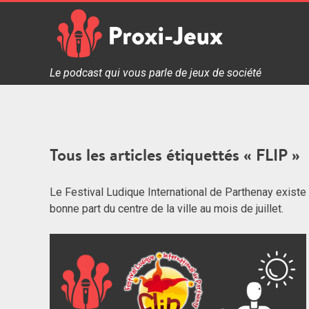
Skip
to
content
Proxi Jeux - Le podcast qui vous parle de jeux de soc
Le podcast qui vous parle de jeux de société
Tous les articles étiquettés « FLIP »
Le Festival Ludique International de Parthenay existe 
bonne part du centre de la ville au mois de juillet.