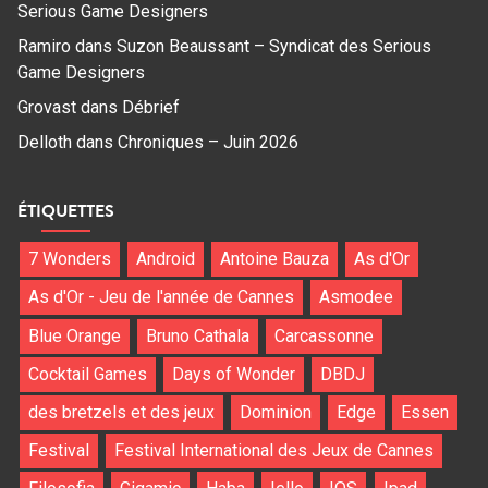
Serious Game Designers
Ramiro
dans
Suzon Beaussant – Syndicat des Serious
Game Designers
Grovast
dans
Débrief
Delloth
dans
Chroniques – Juin 2026
ÉTIQUETTES
7 Wonders
Android
Antoine Bauza
As d'Or
As d'Or - Jeu de l'année de Cannes
Asmodee
Blue Orange
Bruno Cathala
Carcassonne
Cocktail Games
Days of Wonder
DBDJ
des bretzels et des jeux
Dominion
Edge
Essen
Festival
Festival International des Jeux de Cannes