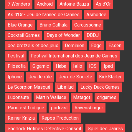
7 Wonders
Android
Antoine Bauza
As d'Or
As d'Or - Jeu de l'année de Cannes
Asmodee
Blue Orange
Bruno Cathala
Carcassonne
Cocktail Games
Days of Wonder
DBDJ
des bretzels et des jeux
Dominion
Edge
Essen
Festival
Festival International des Jeux de Cannes
Filosofia
Gigamic
Haba
Iello
IOS
Ipad
Iphone
Jeu de rôle
Jeux de Société
KickStarter
Le Scorpion Masqué
Libellud
Lucky Duck Games
Ludonaute
Martin Wallace
Matagot
origames
Paris est Ludique
podcast
Ravensburger
Reiner Knizia
Repos Production
Sherlock Holmes Detective Conseil
Spiel des Jahres