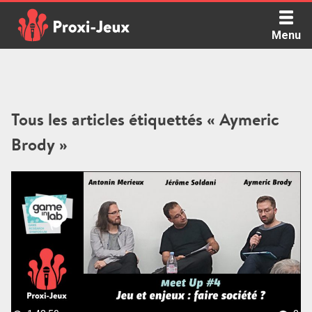
Skip
to
Menu
content
Proxi Jeux - Le podcast qui vous parle de jeux de société
Tous les articles étiquettés « Aymeric
Brody »