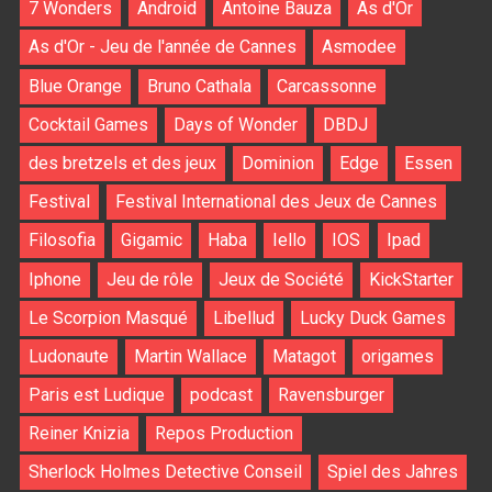
7 Wonders
Android
Antoine Bauza
As d'Or
As d'Or - Jeu de l'année de Cannes
Asmodee
Blue Orange
Bruno Cathala
Carcassonne
Cocktail Games
Days of Wonder
DBDJ
des bretzels et des jeux
Dominion
Edge
Essen
Festival
Festival International des Jeux de Cannes
Filosofia
Gigamic
Haba
Iello
IOS
Ipad
Iphone
Jeu de rôle
Jeux de Société
KickStarter
Le Scorpion Masqué
Libellud
Lucky Duck Games
Ludonaute
Martin Wallace
Matagot
origames
Paris est Ludique
podcast
Ravensburger
Reiner Knizia
Repos Production
Sherlock Holmes Detective Conseil
Spiel des Jahres