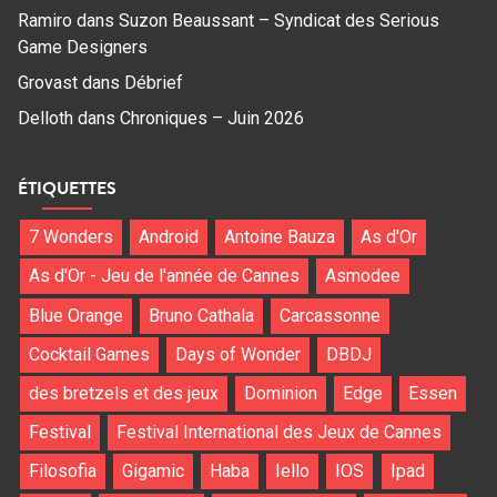
Ramiro
dans
Suzon Beaussant – Syndicat des Serious
Game Designers
Grovast
dans
Débrief
Delloth
dans
Chroniques – Juin 2026
ÉTIQUETTES
7 Wonders
Android
Antoine Bauza
As d'Or
As d'Or - Jeu de l'année de Cannes
Asmodee
Blue Orange
Bruno Cathala
Carcassonne
Cocktail Games
Days of Wonder
DBDJ
des bretzels et des jeux
Dominion
Edge
Essen
Festival
Festival International des Jeux de Cannes
Filosofia
Gigamic
Haba
Iello
IOS
Ipad