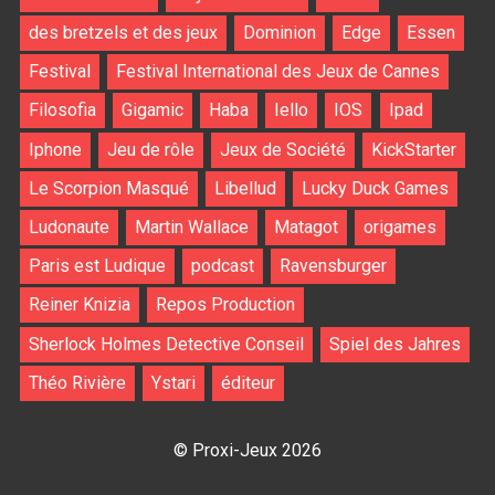
des bretzels et des jeux
Dominion
Edge
Essen
Festival
Festival International des Jeux de Cannes
Filosofia
Gigamic
Haba
Iello
IOS
Ipad
Iphone
Jeu de rôle
Jeux de Société
KickStarter
Le Scorpion Masqué
Libellud
Lucky Duck Games
Ludonaute
Martin Wallace
Matagot
origames
Paris est Ludique
podcast
Ravensburger
Reiner Knizia
Repos Production
Sherlock Holmes Detective Conseil
Spiel des Jahres
Théo Rivière
Ystari
éditeur
© Proxi-Jeux 2026