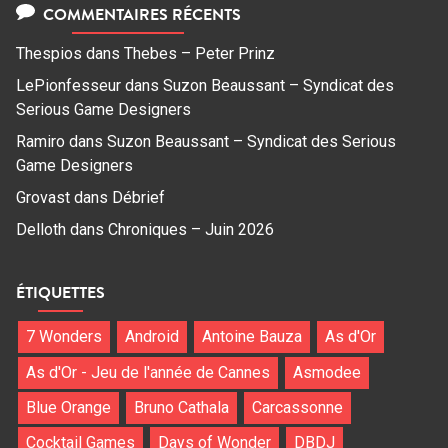
COMMENTAIRES RÉCENTS
Thespios
dans
Thebes – Peter Prinz
LePionfesseur
dans
Suzon Beaussant – Syndicat des
Serious Game Designers
Ramiro
dans
Suzon Beaussant – Syndicat des Serious
Game Designers
Grovast
dans
Débrief
Delloth
dans
Chroniques – Juin 2026
ÉTIQUETTES
7 Wonders
Android
Antoine Bauza
As d'Or
As d'Or - Jeu de l'année de Cannes
Asmodee
Blue Orange
Bruno Cathala
Carcassonne
Cocktail Games
Days of Wonder
DBDJ