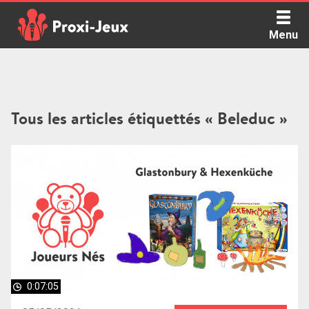
Skip
to
Menu
content
Proxi Jeux - Le podcast qui vous parle de jeux de société
Tous les articles étiquettés « Beleduc »
0:07:05